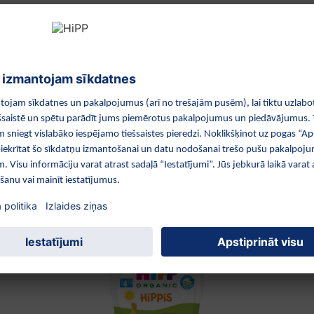
 starp maltītēm
ā
120ml
Āboli, Mellenes, Bumbieri
 produkti