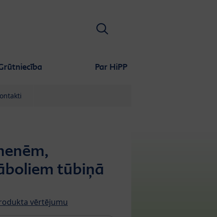
Meklēt
Grūtniecība
Par HiPP
ontakti
emenēm,
āboliem tūbiņā
produkta vērtējumu