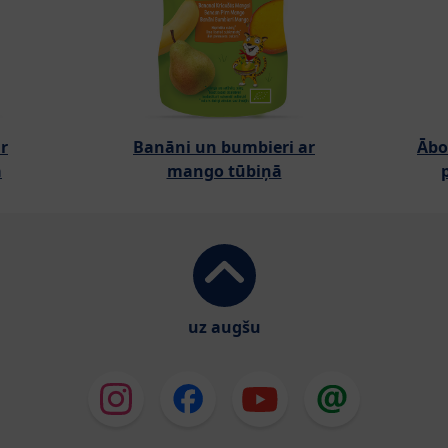
r
Banāni un bumbieri ar
Ābo
ā
mango tūbiņā
uz augšu