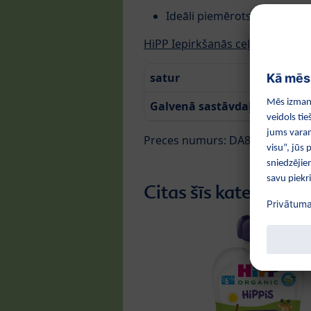
Ideāli piemērots kā uzkoda
HiPP Iepirkšanās ceļvedis Eirop
satur
Galvenā sastāvdaļa
Preces numurs: DA84000
Citas šīs kategorijas