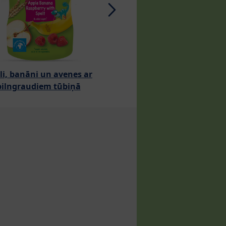
li, banāni un avenes ar
Āboli un bumbieri 
pilngraudiem tūbiņā
sausiņiem tūbiņā