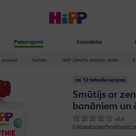
Piebarojums
Kosmētika
 pasaule
Padomi
HiPP Zilonīša atmiņas spēle
K
no 12 mēnešu vecuma
Smūtijs ar z
banāniem un 
⌀0.0
0
Atsauksmes
Pievienojiet 