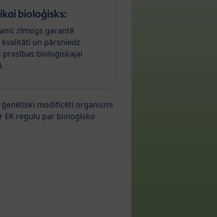
ikai bioloģisks:
anic zīmogs garantē
kvalitāti un pārsniedz
 prasības bioloģiskajai
.
ģenētiski modificēti organismi
r EK regulu par bioloģisko