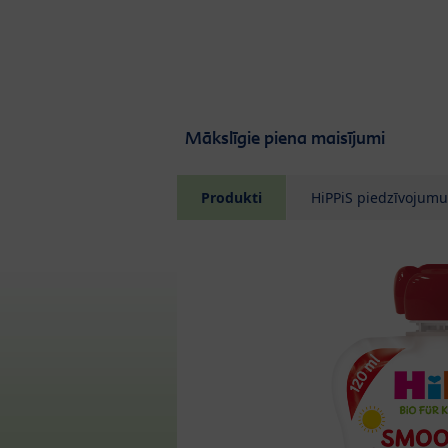
Skip to main content
Mākslīgie piena maisījumi
Produkti
HiPPiS piedzīvojumu