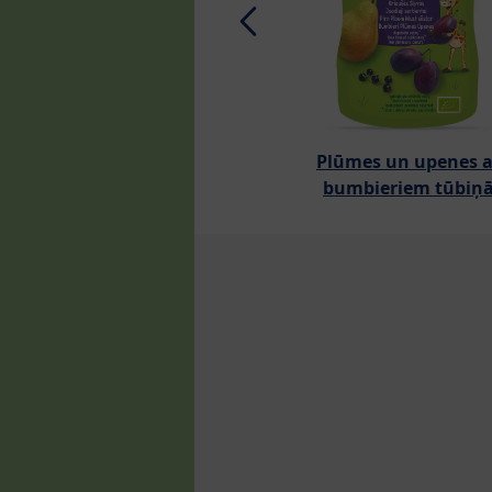
Plūmes un upenes a
bumbieriem tūbiņ