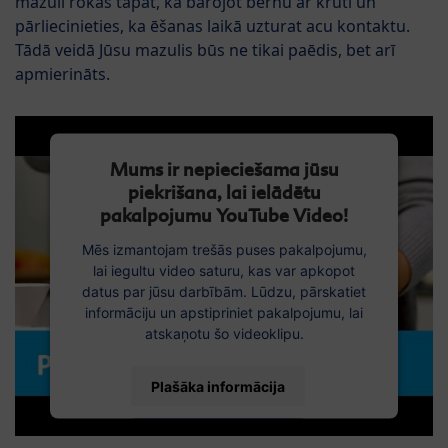
mazuli rokās tāpat, kā barojot bērnu ar krūti un
pārliecinieties, ka ēšanas laikā uzturat acu kontaktu.
Tādā veidā Jūsu mazulis būs ne tikai paēdis, bet arī
apmierināts.
Mums ir nepieciešama jūsu
piekrišana, lai ielādētu
pakalpojumu YouTube Video!
Mēs izmantojam trešās puses pakalpojumu,
lai iegultu video saturu, kas var apkopot
datus par jūsu darbībām. Lūdzu, pārskatiet
informāciju un apstipriniet pakalpojumu, lai
atskaņotu šo videoklipu.
Plašāka informācija
Piekrist