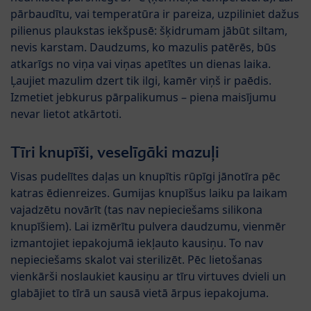
pārbaudītu, vai temperatūra ir pareiza, uzpiliniet dažus
pilienus plaukstas iekšpusē: šķidrumam jābūt siltam,
nevis karstam. Daudzums, ko mazulis patērēs, būs
atkarīgs no viņa vai viņas apetītes un dienas laika.
Ļaujiet mazulim dzert tik ilgi, kamēr viņš ir paēdis.
Izmetiet jebkurus pārpalikumus – piena maisījumu
nevar lietot atkārtoti.
Tīri knupīši, veselīgāki mazuļi
Visas pudelītes daļas un knupītis rūpīgi jānotīra pēc
katras ēdienreizes. Gumijas knupīšus laiku pa laikam
vajadzētu novārīt (tas nav nepieciešams silikona
knupīšiem). Lai izmērītu pulvera daudzumu, vienmēr
izmantojiet iepakojumā iekļauto kausiņu. To nav
nepieciešams skalot vai sterilizēt. Pēc lietošanas
vienkārši noslaukiet kausiņu ar tīru virtuves dvieli un
glabājiet to tīrā un sausā vietā ārpus iepakojuma.