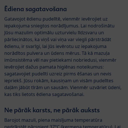
Ēdiena sagatavošana
Gatavojot ēdienu pudelītē, vienmēr ievērojiet uz
iepakojuma sniegtos norādījumus. Lai nodrošinātu
Jūsu mazulim optimālu uzturvielu līdzsvaru un
pārliecinātos, ka viņš vai viņa var viegli pārstrādāt
ēdienu, ir svarīgi, lai Jūs ievērotu uz iepakojuma
norādītos pulvera un ūdens mērus. Tā kā mazuļa
imūnsistēma vēl nav pietiekami nobriedusi, vienmēr
ievērojiet dažus pamata higiēnas noteikumus:
sagatavojiet pudelīti uzreiz pirms ēšanas un nevis
iepriekš. Jūsu rokām, kausiņam un visām pudelītes
daļām jābūt tīrām un sausām. Vienmēr uzvāriet ūdeni,
kas tiks lietots ēdiena sagatavošanai.
Ne pārāk karsts, ne pārāk auksts
Barojot mazuli, piena maisījuma temperatūra
nedrīkstēt pārsniegt 37°C (ķermeņa temperatūru). Lai