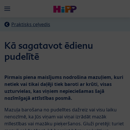
Skip to main content
Menü
Praktisks ceļvedis
Kā sagatavot ēdienu
pudelītē
Pirmais piena maisījums nodrošina mazuļiem, kuri
netiek vai tikai daļēji tiek baroti ar krūti, visas
uzturvielas, kas viņiem nepieciešamas šajā
nozīmīgajā attīstības posmā.
Mazuļa barošana no pudelītes dažreiz vai visu laiku
nenozīmē, ka Jūs viņam vai viņai izrādāt mazāk
mīlestības vai mazāku pieķeršanos. Gluži pretēji: turiet