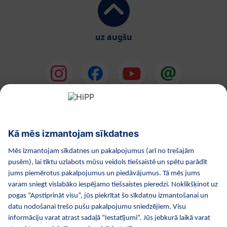
uz augšu
HiPP Mākslīgie piena maisījumi
HiPP Mazuļa ēdināšana
HiPP Kosmētika
HiPP Grūtniecība
Privātuma politika
Lietošanas noteikumi
Izejošie dati
Par kompāniju HiPP
Kontakti