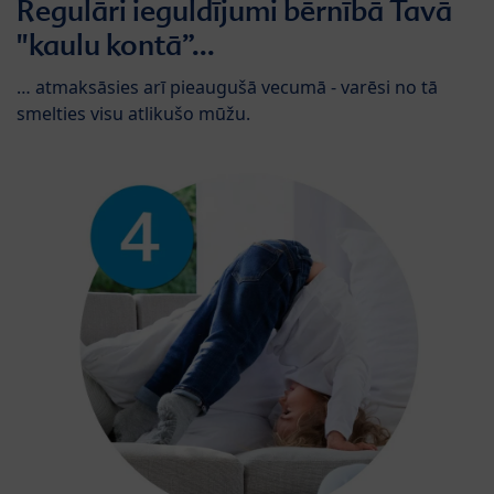
Regulāri ieguldījumi bērnībā Tavā
"kaulu kontā”...
… atmaksāsies arī pieaugušā vecumā - varēsi no tā
smelties visu atlikušo mūžu.