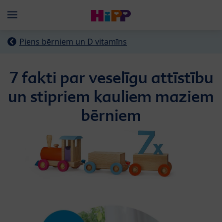
Skip to main content
Menü
Piens bērniem un D vitamīns
7 fakti par veselīgu attīstību
un stipriem kauliem maziem
bērniem