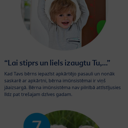
“Lai stiprs un liels izaugtu Tu,…”
Kad Tavs bērns iepazīst apkārtējo pasauli un nonāk
saskarē ar apkārtni, bērna imūnsistēmai ir viņš
jāaizsargā. Bērna imūnsistēma nav pilnībā attīstījusies
līdz pat trešajam dzīves gadam.