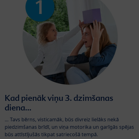
Kad pienāk viņu 3. dzimšanas
diena…
… Tavs bērns, visticamāk, būs divreiz lielāks nekā
piedzimšanas brīdī, un viņa motorika un garīgās spējas
būs attīstījušās tikpat satriecošā tempā.