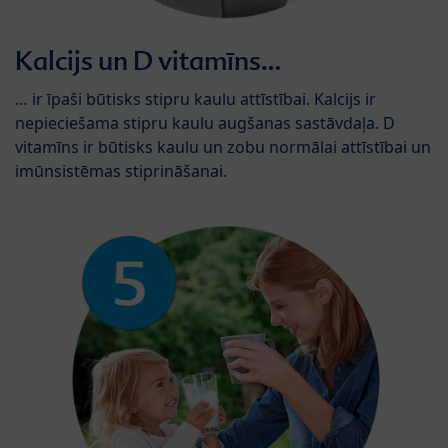
Kalcijs un D vitamīns…
… ir īpaši būtisks stipru kaulu attīstībai. Kalcijs ir
nepieciešama stipru kaulu augšanas sastāvdaļa. D
vitamīns ir būtisks kaulu un zobu normālai attīstībai un
imūnsistēmas stiprināšanai.