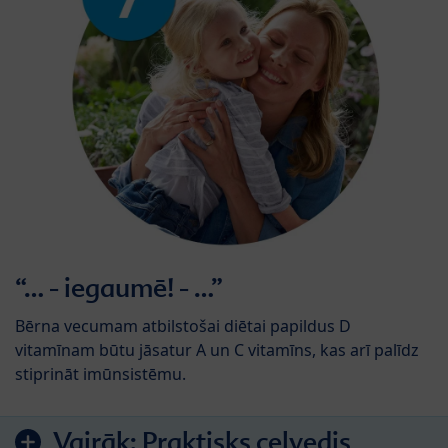
“… - iegaumē! - …”
Bērna vecumam atbilstošai diētai papildus D
vitamīnam būtu jāsatur A un C vitamīns, kas arī palīdz
stiprināt imūnsistēmu.
Vairāk:
Praktisks ceļvedis