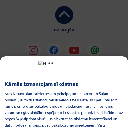
uz augšu
HiPP Mākslīgie piena maisījumi
HiPP Mazuļa ēdināšana
HiPP Kosmētika
HiPP Grūtniecība
Privātuma politika
Lietošanas noteikumi
Izejošie dati
Par kompāniju HiPP
Kontakti