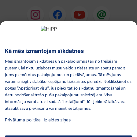
HiPP Mākslīgie piena maisījumi
HiPP Mazuļa ēdināšana
HiPP Kosmētika
HiPP Grūtniecība
Privātuma politika
Lietošanas noteikumi
Izejošie dati
Par kompāniju HiPP
Kontakti
Droša datu pārraide, izmantojot datu šifrēšanu