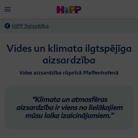
Skip to main content
Menü
HiPP Ilgtspējība
Vides un klimata ilgtspējīga
aizsardzība
Vides aizsardzība rūpnīcā Pfaffenhofenā
“Klimata un atmosfēras
aizsardzība ir viens no lielākajiem
mūsu laika izaicinājumiem.”