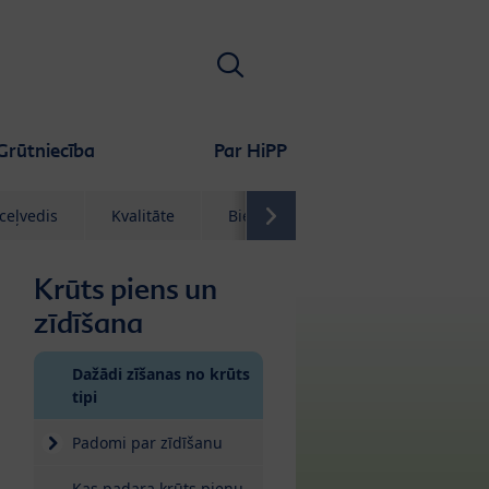
Meklēt
Grūtniecība
Par HiPP
 ceļvedis
Kvalitāte
Biežāk uzdotie jautājumi
Krūts piens un
zīdīšana
Dažādi zīšanas no krūts
(current)
tipi
Padomi par zīdīšanu
Kas padara krūts pienu