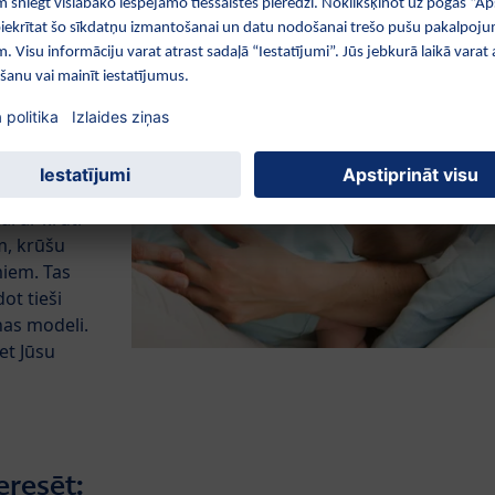
ts
ad, kad
gala, pēc
šanas.
s barošanas
zējiet” tās
ai ar krūti
m, krūšu
iem. Tas
ot tieši
nas modeli.
et Jūsu
eresēt: