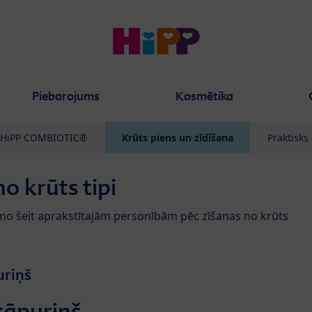
Piebarojums
Kosmētika
HiPP COMBIOTIC®
Krūts piens un zīdīšana
Praktisks
o krūts tipi
 no šeit aprakstītajām personībām pēc zīšanas no krūts
uriņš
 kāpuriņš