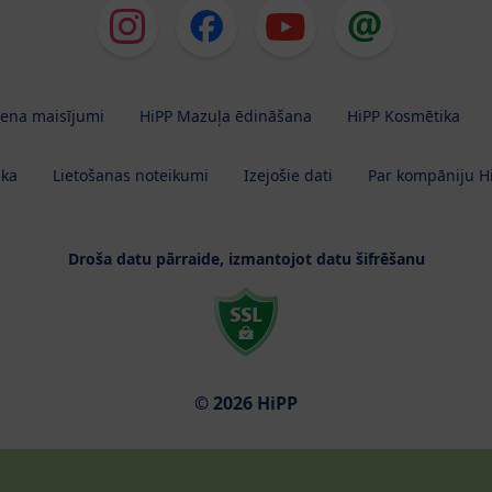
iena maisījumi
HiPP Mazuļa ēdināšana
HiPP Kosmētika
ika
Lietošanas noteikumi
Izejošie dati
Par kompāniju H
Droša datu pārraide, izmantojot datu šifrēšanu
© 2026 HiPP