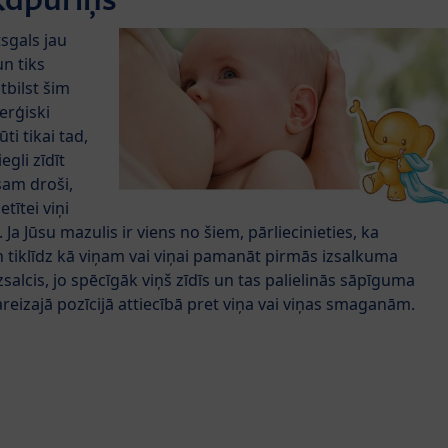
sgals jau
n tiks
atbilst šim
nerģiski
ti tikai tad,
egli zīdīt
sam droši,
etītei viņi
a Jūsu mazulis ir viens no šiem, pārliecinieties, ka
un tiklīdz kā viņam vai viņai pamanāt pirmās izsalkuma
salcis, jo spēcīgāk viņš zīdīs un tas palielinās sāpīguma
areizajā pozīcijā attiecībā pret viņa vai viņas smaganām.