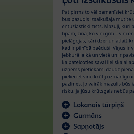
Pat pirms to vēl pamanīsiet krūt
būs pazudis izsalkušajā mutītē u
entuziastiski zīsts. Mazuļi, kuri 
tipam, zina, ko viņi grib – viņi e
pielāgojas, kāri dzer un atlaiž krū
kad ir pilnībā paēduši. Viņus ir vi
jebkurā laikā un vietā un ir pavi
ka pateicoties savai lieliskajai ap
uzņems pietiekami daudz piena. J
pielieciet viņu krūtij uzmanīgi 
pazīmes. Jo vairāk mazulis būs iz
risku, ja jūsu krūtsgals nebūs p
Lokanais tārpiņš
Gurmāns
Sapņotājs