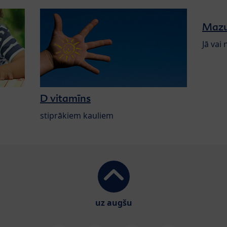
Mazu
Jā vai 
D vitamīns
stiprākiem kauliem
uz augšu