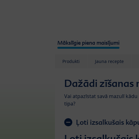
Skip to main content
Mākslīgie piena maisījumi
Produkti
Jauna recepte
Dažādi zīšanas n
Vai atpazīstat savā mazulī kādu
tipa?
Ļoti izsalkušais kāp
Ļoti izsalkušais