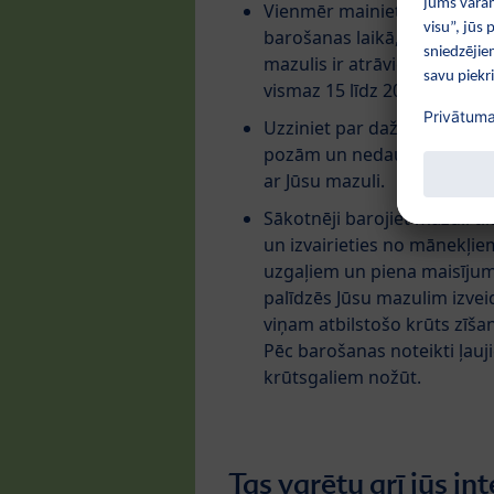
Vienmēr mainiet puses krū
barošanas laikā, bet tikai t
mazulis ir atrāvies no krūts
vismaz 15 līdz 20 minūšu zī
Uzziniet par dažādām krūt
pozām un nedaudz “paprakti
ar Jūsu mazuli.
Sākotnēji barojiet mazuli tik
un izvairieties no mānekļie
uzgaļiem un piena maisījum
palīdzēs Jūsu mazulim izveid
viņam atbilstošo krūts zīša
Pēc barošanas noteikti ļauji
krūtsgaliem nožūt.
Tas varētu arī jūs int