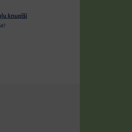
ļu knupīši
nē?