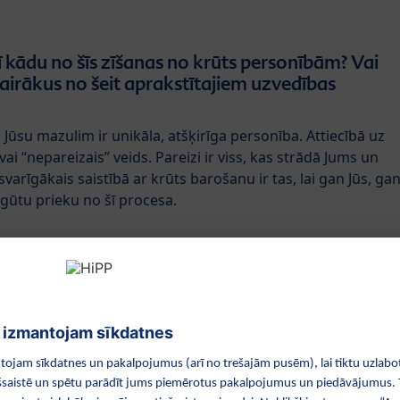
 kādu no šīs zīšanas no krūts personībām? Vai
vairākus no šeit aprakstītajiem uzvedības
ā, Jūsu mazulim ir unikāla, atšķirīga personība. Attiecībā uz
vai “nepareizais” veids. Pareizi ir viss, kas strādā Jums un
svarīgākais saistībā ar krūts barošanu ir tas, lai gan Jūs, ga
 gūtu prieku no šī procesa.
adomi:
ievelciet
et viņu tuvu
eties, ka