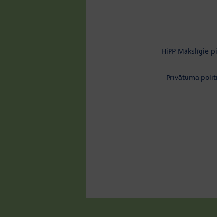
HiPP Mākslīgie p
Privātuma polit