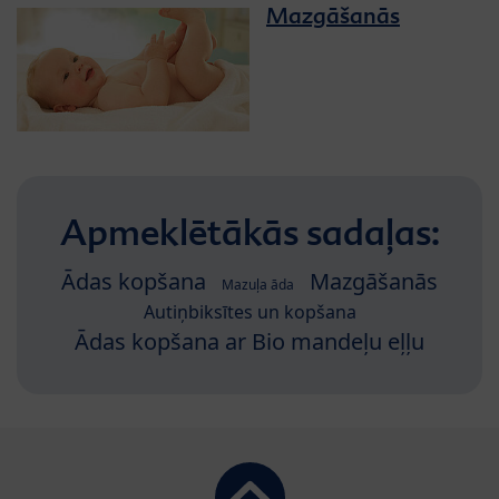
Mazgāšanās
Apmeklētākās sadaļas:
Ādas kopšana
Mazgāšanās
Mazuļa āda
Autiņbiksītes un kopšana
Ādas kopšana ar Bio mandeļu eļļu