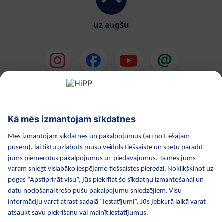
uz augšu
HiPP Mākslīgie piena maisījumi
HiPP Mazuļa ēdināšana
HiPP Kosmētika
HiPP Grūtniecība
Privātuma politika
Lietošanas noteikumi
Izejošie dati
Par kompāniju HiPP
Kontakti
Droša datu pārraide, izmantojot datu šifrēšanu