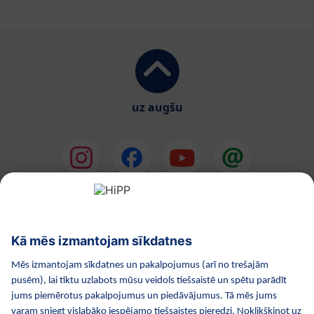
uz augšu
HiPP Mākslīgie piena maisījumi
HiPP Mazuļa ēdināšana
HiPP Kosmētika
HiPP Grūtniecība
Privātuma politika
Lietošanas noteikumi