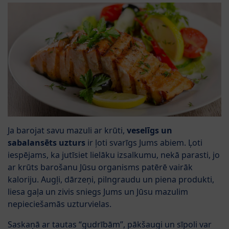
Ja barojat savu mazuli ar krūti,
veselīgs un
sabalansēts uzturs
ir ļoti svarīgs Jums abiem. Ļoti
iespējams, ka jutīsiet lielāku izsalkumu, nekā parasti, jo
ar krūts barošanu Jūsu organisms patērē vairāk
kaloriju. Augļi, dārzeņi, pilngraudu un piena produkti,
liesa gaļa un zivis sniegs Jums un Jūsu mazulim
nepieciešamās uzturvielas.
Saskaņā ar tautas “gudrībām”, pākšaugi un sīpoli var