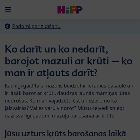
Skip to main content
Menü
Padomi par zīdīšanu
Ko darīt un ko nedarīt,
barojot mazuli ar krūti – ko
man ir atļauts darīt?
Kad ilgi gaidītais mazulis beidzot ir ieradies pasaulē un
ir jāsāk barot ar krūti, daudzas jaunās māmiņas jūtas
nedrošas. Ko man vajadzētu ēst un dzert, no kā
jāizvairās? Vai es varu vingrot? Mūsu ceļvedī sniegti
daži svarīgi padomi mazuļa barošanai ar krūti.
Jūsu uzturs krūts barošanas laikā