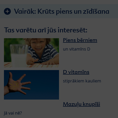
Vairāk:
Krūts piens un zīdīšana
Tas varētu arī jūs interesēt:
Piens bērniem
un vitamīns D
D vitamīns
stiprākiem kauliem
Mazuļu knupīši
Jā vai nē?