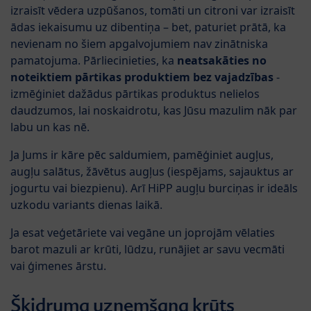
izraisīt vēdera uzpūšanos, tomāti un citroni var izraisīt
ādas iekaisumu uz dibentiņa – bet, paturiet prātā, ka
nevienam no šiem apgalvojumiem nav zinātniska
pamatojuma. Pārliecinieties, ka
neatsakāties no
noteiktiem pārtikas produktiem bez vajadzības
-
izmēģiniet dažādus pārtikas produktus nelielos
daudzumos, lai noskaidrotu, kas Jūsu mazulim nāk par
labu un kas nē.
Ja Jums ir kāre pēc saldumiem, pamēģiniet augļus,
augļu salātus, žāvētus augļus (iespējams, sajauktus ar
jogurtu vai biezpienu). Arī HiPP augļu burciņas ir ideāls
uzkodu variants dienas laikā.
Ja esat veģetāriete vai vegāne un joprojām vēlaties
barot mazuli ar krūti, lūdzu, runājiet ar savu vecmāti
vai ģimenes ārstu.
Šķidruma uzņemšana krūts