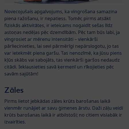
Novecojušais apgalvojums, ka vingrošana samazina
piena ražošanu, ir nepatiess. Tomēr, pirms atsākt
fiziskās aktivitātes, ir ieteicams nogaidīt sešas līdz
astoņas nedēļas pēc dzemdībām. Pēc tam būs labi, ja
vingrosiet ar mērenu intensitāti – vienkārši
pārliecinieties, lai sevi pārmērīgi nepārslogotu, jo tas
var ietekmēt piena garšu. Tas nenozīmē, ka Jūsu piens
kļūs skābs vai sabojāts, tas vienkārši garšos nedaudz
citādi. Ieklausieties savā ķermenī un rīkojieties pēc
savām sajūtām!
Zāles
Pirms lietot jebkādas zāles krūts barošanas laikā
vienmēr runājiet ar savu ģimenes ārstu. Daži zāļu veidi
krūts barošanas laikā ir atbilstoši; no citiem vislabāk ir
izvairīties.