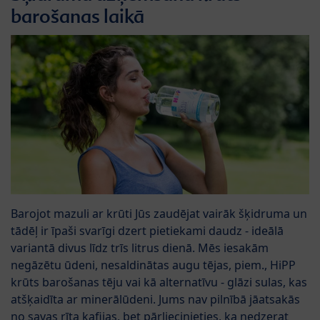
barošanas laikā
Barojot mazuli ar krūti Jūs zaudējat vairāk šķidruma un
tādēļ ir īpaši svarīgi dzert pietiekami daudz - ideālā
variantā divus līdz trīs litrus dienā. Mēs iesakām
negāzētu ūdeni, nesaldinātas augu tējas, piem., HiPP
krūts barošanas tēju vai kā alternatīvu - glāzi sulas, kas
atšķaidīta ar minerālūdeni. Jums nav pilnībā jāatsakās
no savas rīta kafijas, bet pārliecinieties, ka nedzerat