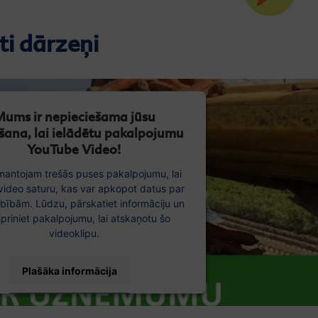
ti dārzeņi
ums ir nepieciešama jūsu
išana, lai ielādētu pakalpojumu
YouTube Video!
mantojam trešās puses pakalpojumu, lai
 video saturu, kas var apkopot datus par
rbībām. Lūdzu, pārskatiet informāciju un
ipriniet pakalpojumu, lai atskaņotu šo
videoklipu.
Plašāka informācija
Piekrist