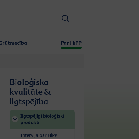
Meklēt
Grūtniecība
Par HiPP
Bioloģiskā
kvalitāte &
Ilgtspējība
Ilgtspējīgi bioloģiski
produkti
Intervija par HiPP