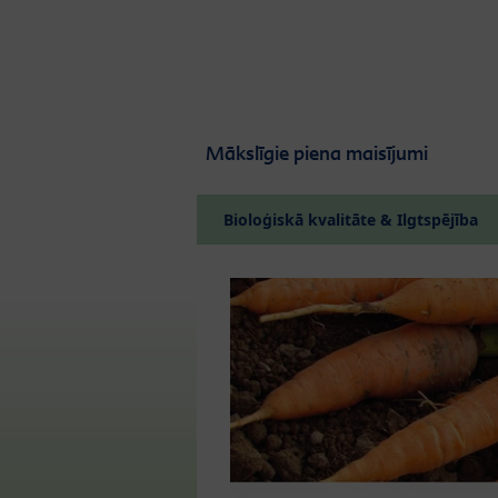
Skip to main content
Mākslīgie piena maisījumi
Bioloģiskā kvalitāte & Ilgtspējība