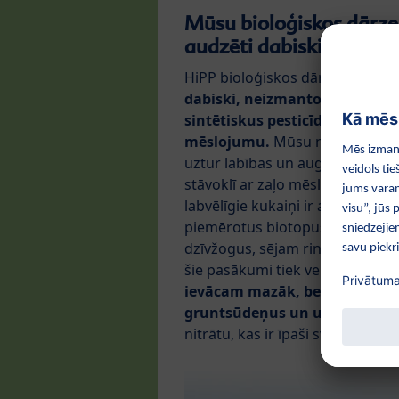
Mūsu bioloģiskos dārzeņ
audzēti dabiski
HiPP bioloģiskos dārzeņus aud
dabiski, neizmantojot ķīmisku
sintētiskus pesticīdus, insekti
mēslojumu.
Mūsu nolīgtie lauk
uztur labības un augsnes veselīb
stāvoklī ar zaļo mēslojumu un i
labvēlīgie kukaiņi ir atbildīgi 
piemērotus biotopus, lai palīd
dzīvžogus, sējam rindas ar zied
šie pasākumi tiek veikti, lai sa
ievācam mazāk, bet, izmantoj
gruntsūdeņus un uzlabojam sa
nitrātu, kas ir īpaši svarīgi mazu