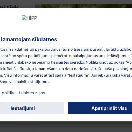
i tiek
zē
pilnīgi
s vai
cīdus vai
saimnieki
u lieliskā
nteliģento kultūru maiņas sistēmu, savukārt putni un
par kaitēkļu kontroli. Mēs šiem mazajiem palīgiem izveidojam
zētu viņiem apmesties HiPP laukos un pļavās: stādām
iem gar lauku malām un ierīkojam ligzdošanas būrus. Visi
glabātu vārīgo ekoloģisko līdzsvaru.
Mēs, iespējams,
ot dabiskas metodes, mēs aizsargājam klimatu,
stāvdaļu kvalitāti.
Piemēram, HiPP spinātos ir ļoti maz
ļu pārtikai.