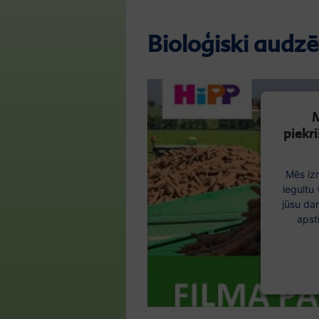
Bioloģiski audzē
M
piekr
Mēs iz
iegultu
jūsu da
apst