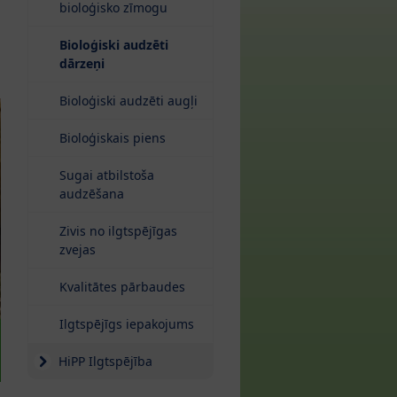
bioloģisko zīmogu
Bioloģiski audzēti
(current)
dārzeņi
Bioloģiski audzēti augļi
Bioloģiskais piens
Sugai atbilstoša
audzēšana
Zivis no ilgtspējīgas
zvejas
Kvalitātes pārbaudes
Ilgtspējīgs iepakojums
HiPP Ilgtspējība