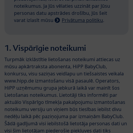
noteikumus. Ja Jūs vēlaties uzzināt par Jūsu
personas datu apstrādes drošību, Jūs šeit
varat izlasīt mūsu
Privātuma politiku
.
1. Vispārīgie noteikumi
Turpmāk izklāstītie lietošanas noteikumi attiecas uz
mūsu apkārtraksta abonenta, HiPP BabyClub,
konkursu, visu saziņas veidlapu un tiešsaistes veikala
www.hipp.de izmantošanu visā pasaulē. Operators,
HiPP uzņēmumu grupa jebkurā laikā var mainīt šos
Lietošanas noteikumus. Lietotāji tiks informēti par
aktuālo Vispārīgo tīmekļa pakalpojumu izmantošanas
noteikumu versiju un viņiem būs tiesības iebilst divu
nedēļu laikā pēc paziņojuma par izmaiņām BabyClub.
Šādā gadījumā visi iebilstošā lietotāja personas dati un
visi šim lietotājam piederošie piekļuves dati tiks