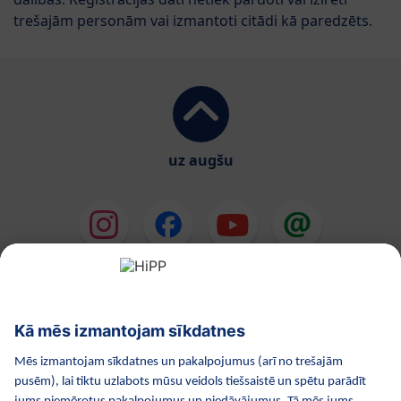
trešajām personām vai izmantoti citādi kā paredzēts.
uz augšu
HiPP Mākslīgie piena maisījumi
HiPP Mazuļa ēdināšana
HiPP Kosmētika
HiPP Grūtniecība