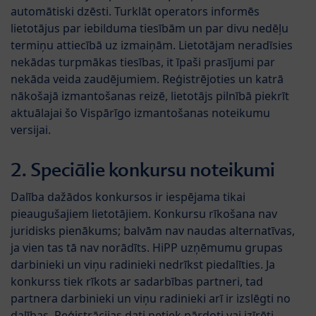
automātiski dzēsti. Turklāt operators informēs
lietotājus par iebilduma tiesībām un par divu nedēļu
termiņu attiecībā uz izmaiņām. Lietotājam neradīsies
nekādas turpmākas tiesības, it īpaši prasījumi par
nekāda veida zaudējumiem. Reģistrējoties un katrā
nākošajā izmantošanas reizē, lietotājs pilnībā piekrīt
aktuālajai šo Vispārīgo izmantošanas noteikumu
versijai.
2. Speciālie konkursu noteikumi
Dalība dažādos konkursos ir iespējama tikai
pieaugušajiem lietotājiem. Konkursu rīkošana nav
juridisks pienākums; balvām nav naudas alternatīvas,
ja vien tas tā nav norādīts. HiPP uzņēmumu grupas
darbinieki un viņu radinieki nedrīkst piedalīties. Ja
konkurss tiek rīkots ar sadarbības partneri, tad
partnera darbinieki un viņu radinieki arī ir izslēgti no
dalības. Reģistrācijas dati netiek pārdoti vai izīrēti