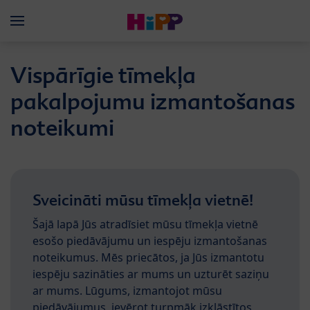
Skip to main content
Menü
Vispārīgie tīmekļa
pakalpojumu izmantošanas
noteikumi
Sveicināti mūsu tīmekļa vietnē!
Šajā lapā Jūs atradīsiet mūsu tīmekļa vietnē
esošo piedāvājumu un iespēju izmantošanas
noteikumus. Mēs priecātos, ja Jūs izmantotu
iespēju sazināties ar mums un uzturēt saziņu
ar mums. Lūgums, izmantojot mūsu
piedāvājumus, ievērot turpmāk izklāstītos