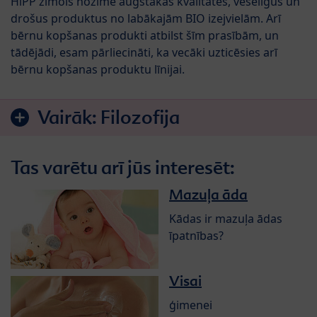
HiPP zīmols nozīmē augstākās kvalitātes, veselīgus un
drošus produktus no labākajām BIO izejvielām. Arī
bērnu kopšanas produkti atbilst šīm prasībām, un
tādējādi, esam pārliecināti, ka vecāki uzticēsies arī
bērnu kopšanas produktu līnijai.
Vairāk:
Filozofija
Tas varētu arī jūs interesēt:
Mazuļa āda
Kādas ir mazuļa ādas
īpatnības?
Visai
ģimenei