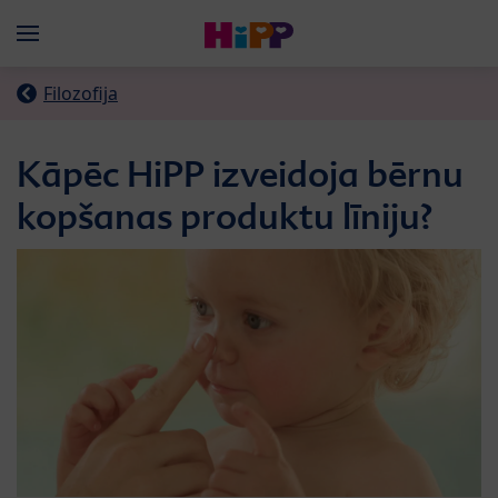
Skip to main content
Menü
Filozofija
Kāpēc HiPP izveidoja bērnu
kopšanas produktu līniju?