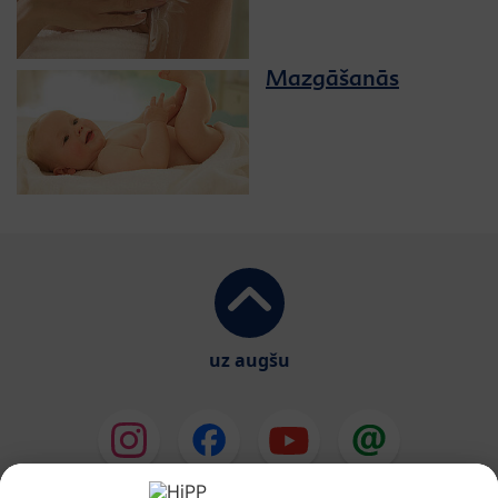
Mazgāšanās
uz augšu