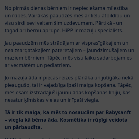
No pirmās dienas bērniem ir nepieciešama mīlestība
un rūpes. Vairākās paaudzēs mēs ar lielu atbildību un
visu sirdi sevi veltam šim uzdevumam. Pārtikā - un
tagad arī bērnu aprūpē. HiPP ir mazuļu speciālists.
Jau paaudzēm mēs strādājam ar visprasīgākajiem un
neaizsargātākajiem patērētājiem – jaundzimušajiem un
maziem bērniem. Tāpēc, mēs visu laiku sadarbojamies
ar vecmātēm un pediatriem.
Jo mazuļa āda ir piecas reizes plānāka un jutīgāka nekā
pieaugušo, tai ir vajadzīga īpaši maiga kopšana. Tāpēc,
mēs esam izstrādājuši jaunu ādas kopšanas līniju, kas
nesatur ķīmiskas vielas un ir īpaši viegla.
Tā ir tik maiga, ka mēs to nosaucām par Babysanft
– viegla kā bērna āda. Kosmētika ir rūpīgi veidota
un pārbaudīta.