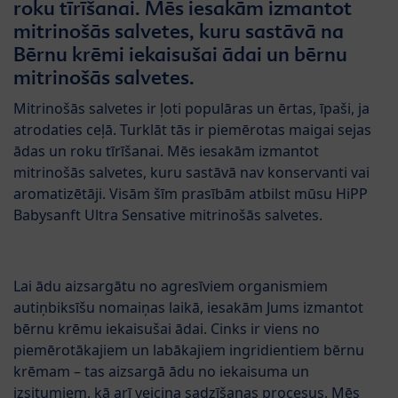
roku tīrīšanai. Mēs iesakām izmantot
mitrinošās salvetes, kuru sastāvā na
Bērnu krēmi iekaisušai ādai un bērnu
mitrinošās salvetes.
Mitrinošās salvetes ir ļoti populāras un ērtas, īpaši, ja
atrodaties ceļā. Turklāt tās ir piemērotas maigai sejas
ādas un roku tīrīšanai. Mēs iesakām izmantot
mitrinošās salvetes, kuru sastāvā nav konservanti vai
aromatizētāji. Visām šīm prasībām atbilst mūsu HiPP
Babysanft Ultra Sensative mitrinošās salvetes.
Lai ādu aizsargātu no agresīviem organismiem
autiņbiksīšu nomaiņas laikā, iesakām Jums izmantot
bērnu krēmu iekaisušai ādai. Cinks ir viens no
piemērotākajiem un labākajiem ingridientiem bērnu
krēmam – tas aizsargā ādu no iekaisuma un
izsitumiem, kā arī veicina sadzīšanas procesus. Mēs