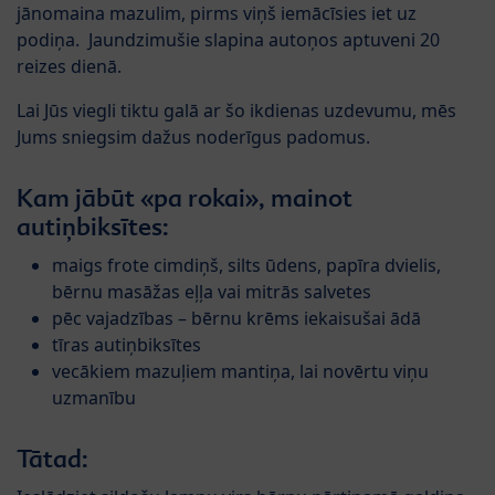
jānomaina mazulim, pirms viņš iemācīsies iet uz
podiņa. Jaundzimušie slapina autoņos aptuveni 20
reizes dienā.
Lai Jūs viegli tiktu galā ar šo ikdienas uzdevumu, mēs
Jums sniegsim dažus noderīgus padomus.
Kam jābūt «pa rokai», mainot
autiņbiksītes:
maigs frote cimdiņš, silts ūdens, papīra dvielis,
bērnu masāžas eļļa vai mitrās salvetes
pēc vajadzības – bērnu krēms iekaisušai ādā
tīras autiņbiksītes
vecākiem mazuļiem mantiņa, lai novērtu viņu
uzmanību
Tātad: