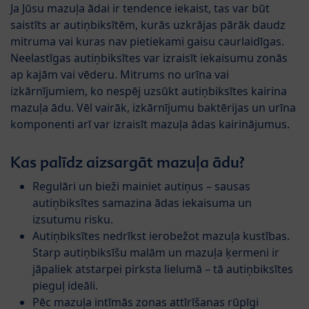
Ja Jūsu mazuļa ādai ir tendence iekaist, tas var būt
saistīts ar autiņbiksītēm, kurās uzkrājas pārāk daudz
mitruma vai kuras nav pietiekami gaisu caurlaidīgas.
Neelastīgas autiņbiksītes var izraisīt iekaisumu zonās
ap kajām vai vēderu. Mitrums no urīna vai
izkārnījumiem, ko nespēj uzsūkt autiņbiksītes kairina
mazuļa ādu. Vēl vairāk, izkārnījumu baktērijas un urīna
komponenti arī var izraisīt mazuļa ādas kairinājumus.
Kas palīdz aizsargāt mazuļa ādu?
Regulāri un bieži mainiet autiņus – sausas
autiņbiksītes samazina ādas iekaisuma un
izsutumu risku.
Autiņbiksītes nedrīkst ierobežot mazuļa kustības.
Starp autiņbiksīšu malām un mazuļa ķermeni ir
jāpaliek atstarpei pirksta lielumā – tā autiņbiksītes
pieguļ ideāli.
Pēc mazuļa intīmās zonas attīrīšanas rūpīgi