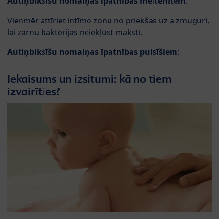
Autiņbiksīšu nomaiņas īpatnības meitenītēm
:
Vienmēr attīriet intīmo zonu no priekšas uz aizmuguri,
lai zarnu baktērijas neiekļūst makstī.
Autiņbiksīšu nomaiņas īpatnības puisīšiem
:
Iekaisums un izsitumi: kā no tiem
izvairīties?