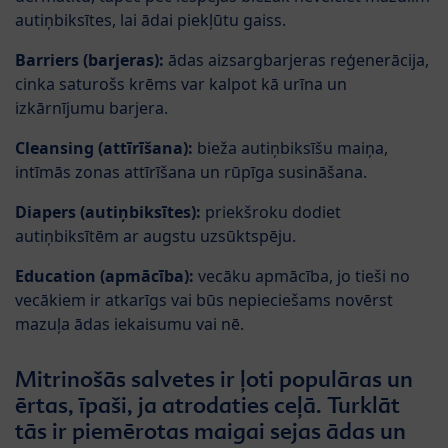
autiņbiksītes, lai ādai piekļūtu gaiss.
Barriers (barjeras):
ādas aizsargbarjeras reģenerācija,
cinka saturošs krēms var kalpot kā urīna un
izkārnījumu barjera.
Cleansing (attīrīšana):
bieža autiņbiksīšu maiņa,
intīmās zonas attīrīšana un rūpīga susināšana.
Diapers (autiņbiksītes):
priekšroku dodiet
autiņbiksītēm ar augstu uzsūktspēju.
Education (apmācība):
vecāku apmācība, jo tieši no
vecākiem ir atkarīgs vai būs nepieciešams novērst
mazuļa ādas iekaisumu vai nē.
Mitrinošās salvetes ir ļoti populāras un
ērtas, īpaši, ja atrodaties ceļā. Turklāt
tās ir piemērotas maigai sejas ādas un