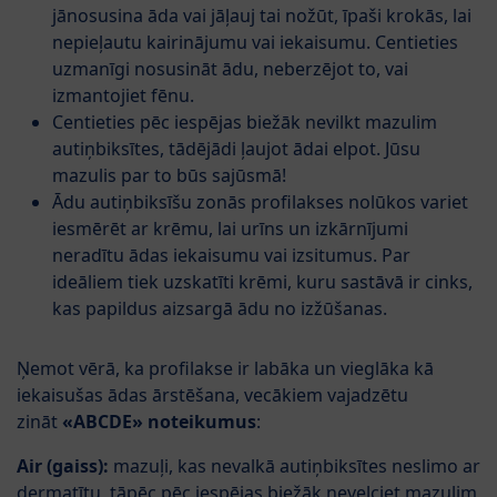
jānosusina āda vai jāļauj tai nožūt, īpaši krokās, lai
nepieļautu kairinājumu vai iekaisumu. Centieties
uzmanīgi nosusināt ādu, neberzējot to, vai
izmantojiet fēnu.
Centieties pēc iespējas biežāk nevilkt mazulim
autiņbiksītes, tādējādi ļaujot ādai elpot. Jūsu
mazulis par to būs sajūsmā!
Ādu autiņbiksīšu zonās profilakses nolūkos variet
iesmērēt ar krēmu, lai urīns un izkārnījumi
neradītu ādas iekaisumu vai izsitumus. Par
ideāliem tiek uzskatīti krēmi, kuru sastāvā ir cinks,
kas papildus aizsargā ādu no izžūšanas.
Ņemot vērā, ka profilakse ir labāka un vieglāka kā
iekaisušas ādas ārstēšana, vecākiem vajadzētu
zināt
«ABCDE» noteikumus
:
Air (gaiss):
mazuļi, kas nevalkā autiņbiksītes neslimo ar
dermatītu, tāpēc pēc iespējas biežāk nevelciet mazulim