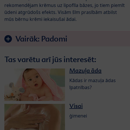
rekomendējam krēmus uz lipofīla bāzes, jo tiem piemīt
ūdeni atgrūdošs efekts. Visām šīm prasībām atbilst
mūs bērnu krēmi iekaisušai ādai.
Vairāk:
Padomi
Tas varētu arī jūs interesēt:
Mazuļa āda
Kādas ir mazuļa ādas
īpatnības?
Visai
ģimenei