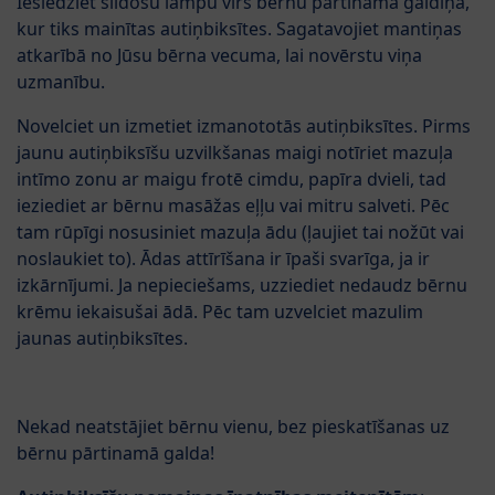
Ieslēdziet sildošu lampu virs bērnu pārtinamā galdiņa,
kur tiks mainītas autiņbiksītes. Sagatavojiet mantiņas
atkarībā no Jūsu bērna vecuma, lai novērstu viņa
uzmanību.
Novelciet un izmetiet izmanototās autiņbiksītes. Pirms
jaunu autiņbiksīšu uzvilkšanas maigi notīriet mazuļa
intīmo zonu ar maigu frotē cimdu, papīra dvieli, tad
ieziediet ar bērnu masāžas eļļu vai mitru salveti. Pēc
tam rūpīgi nosusiniet mazuļa ādu (ļaujiet tai nožūt vai
noslaukiet to). Ādas attīrīšana ir īpaši svarīga, ja ir
izkārnījumi. Ja nepieciešams, uzziediet nedaudz bērnu
krēmu iekaisušai ādā. Pēc tam uzvelciet mazulim
jaunas autiņbiksītes.
Nekad neatstājiet bērnu vienu, bez pieskatīšanas uz
bērnu pārtinamā galda!