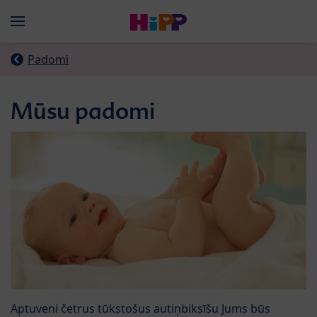
Skip to main content
Menü
Padomi
Mūsu padomi
Aptuveni četrus tūkstošus autiņbiksīšu Jums būs