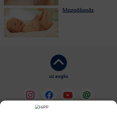
Mazgāšanās
uz augšu
HiPP Mākslīgie piena maisījumi