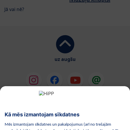
Jā vai nē?
uz augšu
HiPP Mākslīgie piena maisījumi
HiPP Mazuļa ēdināšana
HiPP Kosmētika
HiPP Grūtniecība