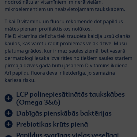
nodrošinātu ar vitamīniem, minerālvielām,
mikroelementiem un neaizvietojamām taukskābēm.
Tikai D vitamīnu un fluoru rekomendē dot papildus
mātes pienam profilaktiskos nolūkos.
Pie D vitamīna deficīta tiek traucēta kalcija uzsūkšanās
kaulos, kas varētu radīt problēmas vēlāk dzīvē. Mūsu
platuma grādos, kur ir maz saules ziemā, bet vasarā
dermatologi iesaka izvairīties no tiešiem saules stariem
pirmajā dzīves gadā būtu jāsaņem D vitamīns ikdienā.
Arī papildu fluora deva ir lietderīga, jo samazina
kariesa risku.
LCP polinepiesātinātās taukskābes
(Omega 3&6)
Dabīgās pienskābās baktērijas
Prebiotikas krūts pienā
Papildus svarīgas vielas veselīgai