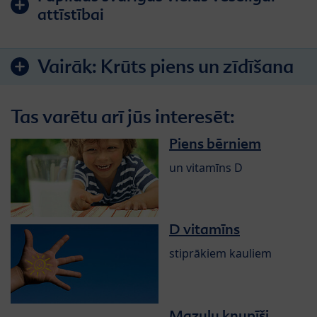
attīstībai
Vairāk:
Krūts piens un zīdīšana
Tas varētu arī jūs interesēt:
Piens bērniem
un vitamīns D
D vitamīns
stiprākiem kauliem
Mazuļu knupīši