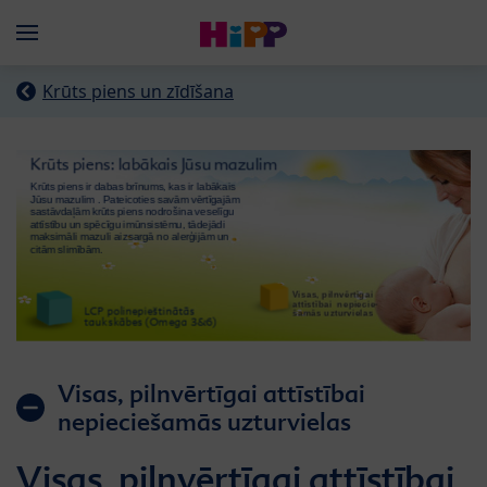
Skip to main content
Menü
Krūts piens un zīdīšana
Visas, pilnvērtīgai attīstībai
nepieciešamās uzturvielas
Visas, pilnvērtīgai attīstībai