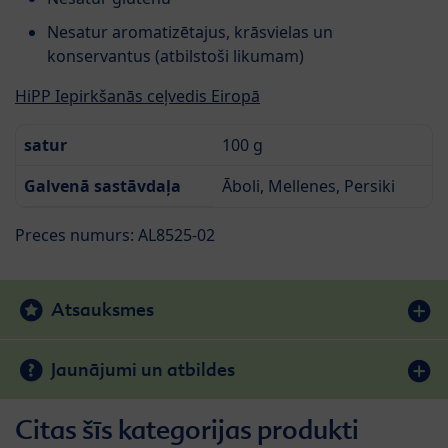
Nesatur aromatizētajus, krāsvielas un
konservantus (atbilstoši likumam)
HiPP Iepirkšanās ceļvedis Eiropā
satur
100 g
Galvenā sastāvdaļa
Āboli, Mellenes, Persiki
Preces numurs: AL8525-02
Atsauksmes
Jaunājumi un atbildes
Citas šīs kategorijas produkti