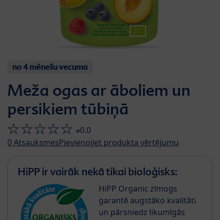
no 4 mēnešu vecuma
Meža ogas ar āboliem un
persikiem tūbiņā
⌀0.0
0
Atsauksmes
Pievienojiet produkta vērtējumu
HiPP ir vairāk nekā tikai bioloģisks:
HiPP Organic zīmogs
garantē augstāko kvalitāti
un pārsniedz likumīgās