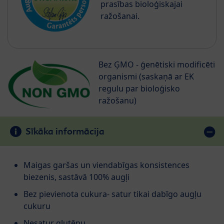
prasības bioloģiskajai
ražošanai.
Bez ĢMO - ģenētiski modificēti
organismi (saskaņā ar EK
regulu par bioloģisko
ražošanu)
Sīkāka informācija
Maigas garšas un viendabīgas konsistences
biezenis, sastāvā 100% augļi
Bez pievienota cukura- satur tikai dabīgo augļu
cukuru
Nesatur glutēnu