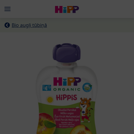
Skip to main content
Menü
Bio augļi tūbiņā