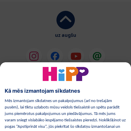
uz augšu
HiPP Mākslīgie piena maisījumi
HiPP Mazuļa ēdināšana
HiPP Kosmētika
HiPP Grūtniecība
Privātuma politika
Lietošanas noteikumi
Izejošie dati
Par kompāniju HiPP
Kontakti