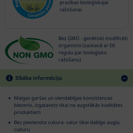
prasības bioloģiskajai
ražošanai.
Bez ĢMO - ģenētiski modificēti
organismi (saskaņā ar EK
regulu par bioloģisko
ražošanu)
Sīkāka informācija
Maigas garšas un viendabīgas konsistences
biezenis, izgatavots tikai no augstākās kvalitātes
produktiem
Bez pievienota cukura- satur tikai dabīgo augļu
cukuru