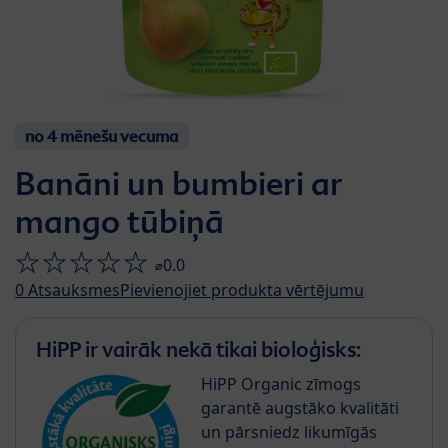
no 4 mēnešu vecuma
Banāni un bumbieri ar
mango tūbiņā
⌀0.0
0
Atsauksmes
Pievienojiet produkta vērtējumu
HiPP ir vairāk nekā tikai bioloģisks:
HiPP Organic zīmogs
garantē augstāko kvalitāti
un pārsniedz likumīgās