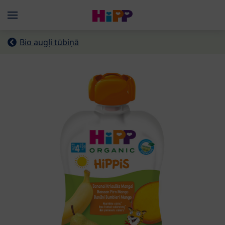
Skip to main content
Menü
Bio augļi tūbiņā