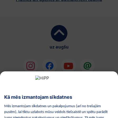
uz augšu
HiPP Mākslīgie piena maisījumi
HiPP Mazuļa ēdināšana
HiPP Kosmētika
HiPP Grūtniecība