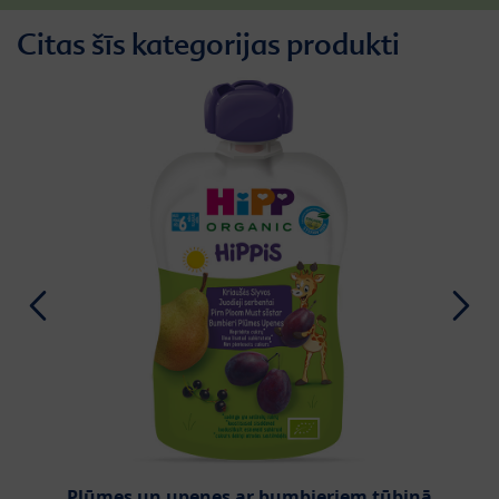
Citas šīs kategorijas produkti
Plūmes un upenes ar bumbieriem tūbiņā