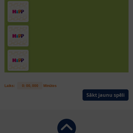
Laiks:
0
:
00
,
000
Minūtes
Sākt jaunu spēli