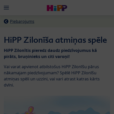
Skip to main content
Menü
Piebarojums
HiPP Zilonīša atmiņas spēle
HiPP Zilonītis pieredz daudz piedzīvojumus kā
pirāts, bruņinieks un citi varoņi!
Vai varat apvienot atbilstošus HiPP Zilonīšu pārus
nākamajam piedzīvojumam? Spēlē HiPP Zilonīšu
atmiņas spēli un uzzini, vai vari atrast katras kārts
dvīni.