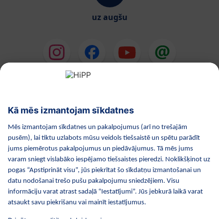
uz augšu
HiPP Mākslīgie piena maisījumi
HiPP Mazuļa ēdināšana
HiPP Kosmētika
HiPP Grūtniecība
Privātuma politika
Lietošanas noteikumi
Izejošie dati
Par kompāniju HiPP
Kontakti
Droša datu pārraide, izmantojot datu šifrēšanu