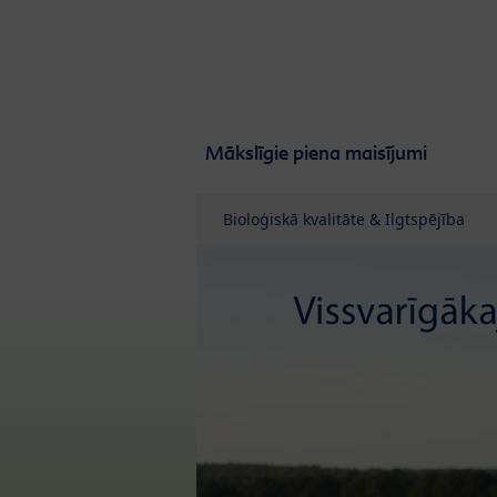
Skip to main content
Mākslīgie piena maisījumi
Bioloģiskā kvalitāte & Ilgtspējība