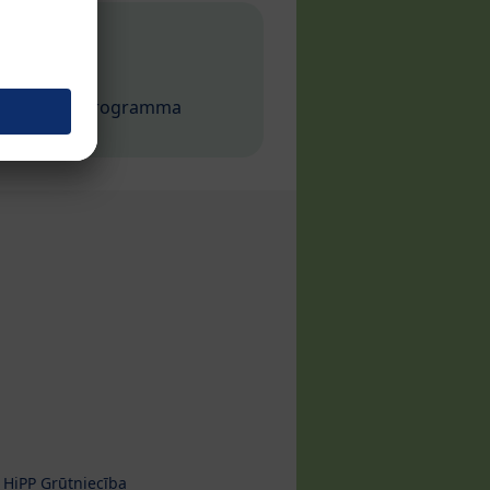
zsardzības programma
HiPP Grūtniecība