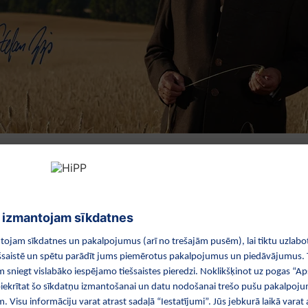
Dārzeņu audzēšana:
Augstākā kvalitāte:
bez pesticīdiem!
līdz pat 260 pārbaudēm