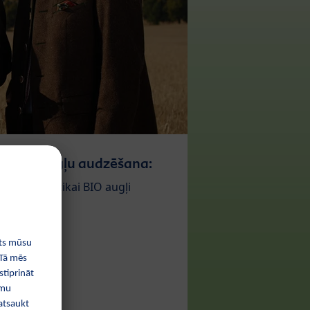
Augļu audzēšana:
tikai BIO augļi