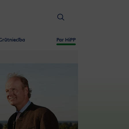
Meklēt
Grūtniecība
Par HiPP