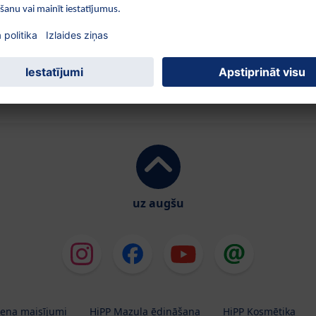
Apmeklētākās sadaļas:
Vēsture
gtspējība BIO zīmols
BIO piens
Vides ai
Kontakti
uz augšu
iena maisījumi
HiPP Mazuļa ēdināšana
HiPP Kosmētika