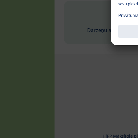
Dārzeņu audzēšana Il
HiPP Mākslīgie p