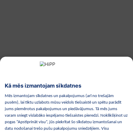
uz augšu
HiPP Mākslīgie piena maisījumi
HiPP Mazuļa ēdināšana
HiPP Kosmētika
HiPP Grūtniecība
Privātuma politika
Lietošanas noteikumi
Izejošie dati
Par kompāniju HiPP
Kontakti