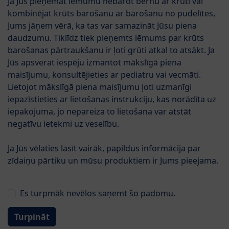
Ja Jūs pieņemat lēmumu nebarot bērnu ar krūti vai
Filtru
kombinējat krūts barošanu ar barošanu no pudelītes,
Jums jāņem vērā, ka tas var samazināt Jūsu piena
Meklēt produktus: 2
daudzumu. Tiklīdz tiek pieņemts lēmums par krūts
barošanas pārtraukšanu ir ļoti grūti atkal to atsākt. Ja
Jūs apsverat iespēju izmantot mākslīgā piena
maisījumu, konsultējieties ar pediatru vai vecmāti.
Lietojot mākslīgā piena maisījumu ļoti uzmanīgi
iepazīstieties ar lietošanas instrukciju, kas norādīta uz
iepakojuma, jo nepareiza to lietošana var atstāt
negatīvu ietekmi uz veselību.
Ja Jūs vēlaties lasīt vairāk, papildus informācija par
zīdaiņu pārtiku un mūsu produktiem ir Jums pieejama.
Es turpmāk nevēlos saņemt šo padomu.
no 6 mēnešu vecuma
Turpināt
HiPP 2 COMBIOTIC 300g