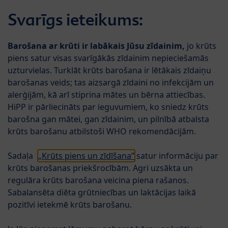
Skip to main content
Svarīgs ieteikums:
Menü
Mākslīgais piena maisījums HiPP COMBIOTIC®
Barošana ar krūti ir labākais Jūsu zīdainim,
jo krūts
piens satur visas svarīgākās zīdainim nepieciešamās
uzturvielas. Turklāt krūts barošana ir lētākais zīdaiņu
barošanas veids; tas aizsargā zīdaini no infekcijām un
alerģijām, kā arī stiprina mātes un bērna attiecības.
HiPP ir pārliecināts par ieguvumiem, ko sniedz krūts
barošna gan mātei, gan zīdainim, un pilnībā atbalsta
krūts barošanu atbilstoši WHO rekomendācijām.
Mākslīgais papildu
Sadaļa
„Krūts piens un zīdīšana”
satur informāciju par
ēdināšanas piena maisījums
krūts barošanas priekšrocībām. Agri uzsākta un
HiPP 2 COMBIOTIC®
regulāra krūts barošana veicina piena rašanos.
Sabalansēta diēta grūtniecības un laktācijas laikā
Pāriet uz produktu sarakstu
pozitīvi ietekmē krūts barošanu.
Kategorijā