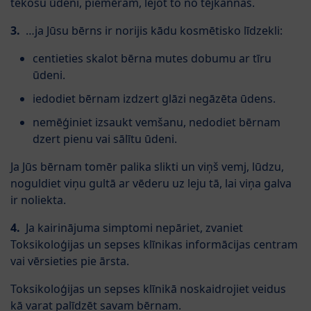
tekošu ūdeni, piemēram, lejot to no tējkannas.
3.
…ja Jūsu bērns ir norijis kādu kosmētisko līdzekli:
centieties skalot bērna mutes dobumu ar tīru
ūdeni.
iedodiet bērnam izdzert glāzi negāzēta ūdens.
nemēģiniet izsaukt vemšanu, nedodiet bērnam
dzert pienu vai sālītu ūdeni.
Ja Jūs bērnam tomēr palika slikti un viņš vemj, lūdzu,
noguldiet viņu gultā ar vēderu uz leju tā, lai viņa galva
ir noliekta.
4.
Ja kairinājuma simptomi nepāriet, zvaniet
Toksikoloģijas un sepses klīnikas informācijas centram
vai vērsieties pie ārsta.
Toksikoloģijas un sepses klīnikā noskaidrojiet veidus
kā varat palīdzēt savam bērnam.