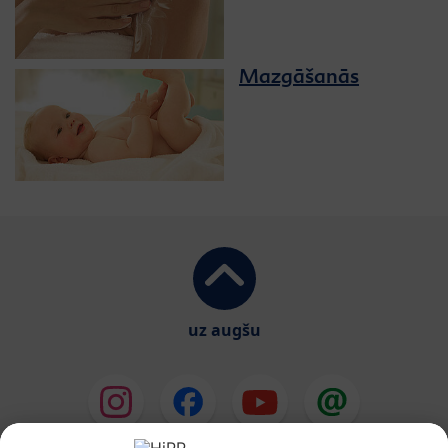
Mazgāšanās
uz augšu