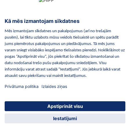
HiPP Mākslīgie piena maisījumi
HiPP Mazuļa ēdināšana
HiPP Kosmētika
HiPP Grūtniecība
Privātuma politika
Lietošanas noteikumi
Izejošie dati
Par kompāniju HiPP
Kontakti
Droša datu pārraide, izmantojot datu šifrēšanu
© 2026 HiPP