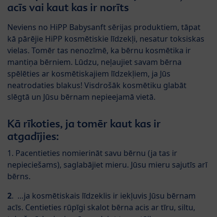
acīs vai kaut kas ir norīts
Neviens no HiPP Babysanft sērijas produktiem, tāpat
kā pārējie HiPP kosmētiskie līdzekļi, nesatur toksiskas
vielas. Tomēr tas nenozīmē, ka bērnu kosmētika ir
mantiņa bērniem. Lūdzu, neļaujiet savam bērna
spēlēties ar kosmētiskajiem līdzekļiem, ja Jūs
neatrodaties blakus! Visdrošāk kosmētiku glabāt
slēgtā un Jūsu bērnam nepieejamā vietā.
Kā rīkoties, ja tomēr kaut kas ir
atgadījies:
1. Pacentieties nomierināt savu bērnu (ja tas ir
nepieciešams), saglabājiet mieru. Jūsu mieru sajutīs arī
bērns.
2
. …ja kosmētiskais līdzeklis ir iekļuvis Jūsu bērnam
acīs. Centieties rūpīgi skalot bērna acis ar tīru, siltu,