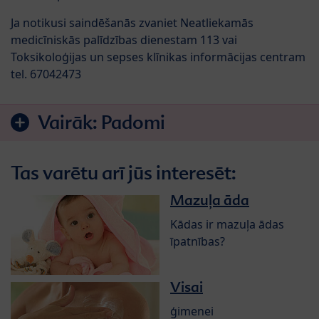
Ja notikusi saindēšanās zvaniet Neatliekamās
medicīniskās palīdzības dienestam 113 vai
Toksikoloģijas un sepses klīnikas informācijas centram
tel. 67042473
Vairāk:
Padomi
Tas varētu arī jūs interesēt:
Mazuļa āda
Kādas ir mazuļa ādas
īpatnības?
Visai
ģimenei