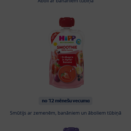
Āboli ar banāniem tūbiņā
no 12 mēnešu vecuma
Smūtijs ar zemenēm, banāniem un āboliem tūbiņā