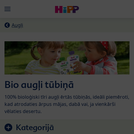
Skip to main content
Menü
Augļi
Bio augļi tūbiņā
100% bioloģiski tīri augļi ērtās tūbiņās, ideāli piemēroti,
kad atrodaties ārpus mājas, dabā vai, ja vienkārši
vēlaties desertu.
Pāriet uz produktu sarakstu
Kategorijā