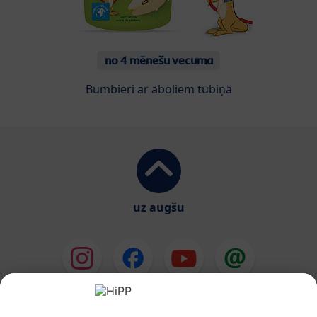
no 4 mēnešu vecuma
Bumbieri ar āboliem tūbiņā
uz augšu
HiPP Mākslīgie piena maisījumi