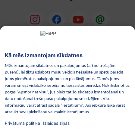
HiPP Mākslīgie piena maisījumi
HiPP Mazuļa ēdināšana
HiPP Kosmētika
HiPP Grūtniecība
Privātuma politika
Lietošanas noteikumi
Izejošie dati
Par kompāniju HiPP
Kontakti
Droša datu pārraide, izmantojot datu šifrēšanu