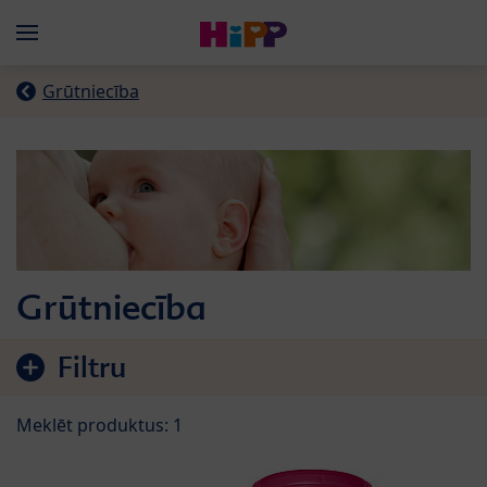
Skip to main content
Menü
Grūtniecība
Grūtniecība
Pāriet uz produktu sarakstu
Filtru
Meklēt produktus: 1