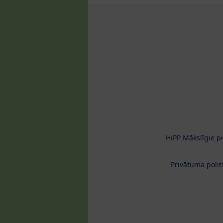
HiPP Mākslīgie p
Privātuma polit