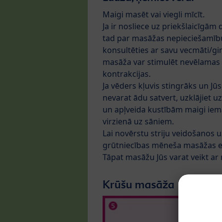
Maigi masēt vai viegli mīcīt.
Ja ir nosliece uz priekšlaicīgā
tad par masāžas nepieciešamīb
konsultēties ar savu vecmāti/gi
masāža var stimulēt nevēlamas
kontrakcijas.
Ja vēders kļuvis stingrāks un Jūs
nevarat ādu satvert, uzklājiet uz
un apļveida kustībām maigi iema
virzienā uz sāniem.
Lai novērstu striju veidošanos u
grūtniecības mēneša masāžas eļļ
Tāpat masāžu Jūs varat veikt ar
Krūšu masāža