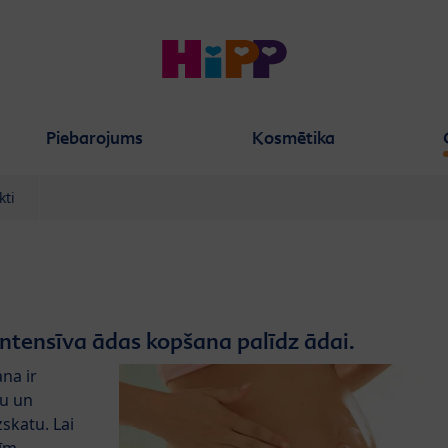
Piebarojums
Kosmētika
kti
ntensīva ādas kopšana palīdz ādai.
na ir
du un
zskatu. Lai