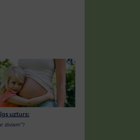
īgs uzturs:
ar diviem"?