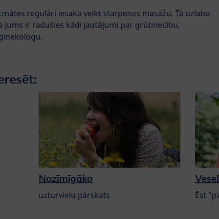
mātes regulāri iesaka veikt starpenes masāžu. Tā uzlabo
Ja Jums ir radušies kādi jautājumi par grūtniecību,
/ginekologu.
eresēt:
Nozīmīgāko
Vesel
uzturvielu pārskats
Ēst "p