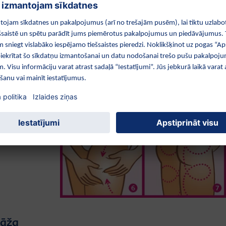
Grūtniecības laikā āda uz krūtīm izstiepjas
lielā mērā. Katru dienu Jūs varat rūpēties
par krūtīm, uzklājot nedaudz masāžas
eļļas, un, masējot spirālveida kustībām,
virzīties no dekoltē uz krūts centru.
ru
ar gurniem,
ksta duša
virtumu.
sāža