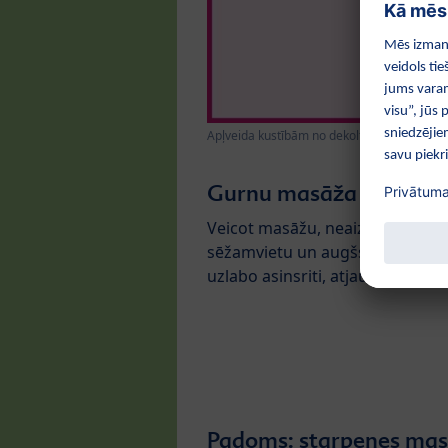
Apļveida kustībām no dekoltē uz krūts cent
Gurnu masāža
Veicot masāžu, neaizmirstiet p
sēžamvietu un augšstilbiem. Au
uzlabo asinsriti, atjauno ādas t
Padoms: starpenes ma