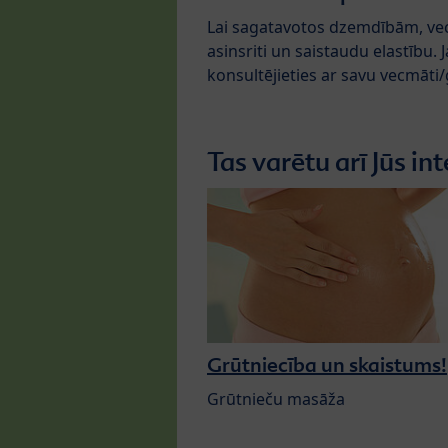
Lai sagatavotos dzemdībām, vec
asinsriti un saistaudu elastību. 
konsultējieties ar savu vecmāti
Tas varētu arī Jūs int
Grūtniecība un skaistums!
Grūtnieču masāža