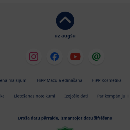
uz augšu
iena maisījumi
HiPP Mazuļa ēdināšana
HiPP Kosmētika
ika
Lietošanas noteikumi
Izejošie dati
Par kompāniju H
Droša datu pārraide, izmantojot datu šifrēšanu