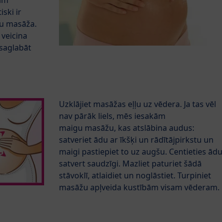
tīm
iski ir
u masāža.
 veicina
 saglabāt
Uzklājiet masāžas eļļu uz vēdera. Ja tas vēl
nav pārāk liels, mēs iesakām
maigu masāžu, kas atslābina audus:
satveriet ādu ar īkšķi un rādītājpirkstu un
maigi pastiepiet to uz augšu. Centieties ād
satvert saudzīgi. Mazliet paturiet šādā
stāvoklī, atlaidiet un noglāstiet. Turpiniet
masāžu apļveida kustībām visam vēderam.