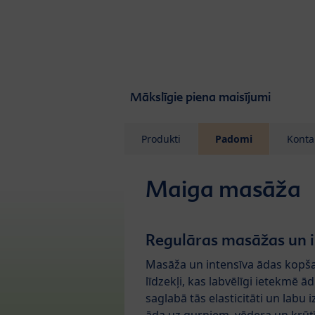
Skip to main content
Mākslīgie piena maisījumi
Produkti
Padomi
Konta
Maiga masāža
Regulāras masāžas un i
Masāža un intensīva ādas kopša
līdzekļi, kas labvēlīgi ietekmē ā
saglabā tās elasticitāti un labu i