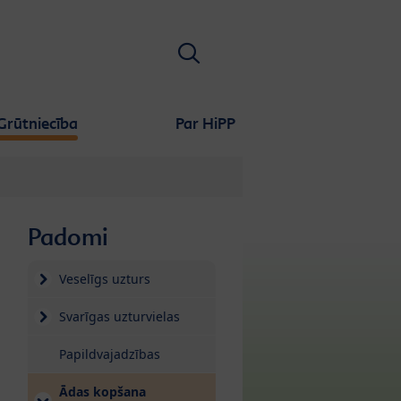
Meklēt
Grūtniecība
Par HiPP
Padomi
Veselīgs uzturs
Svarīgas uzturvielas
Papildvajadzības
Ādas kopšana