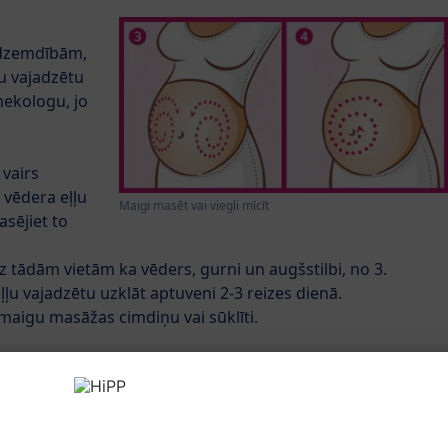
m dzemdībām,
u vajadzētu
nekologu, jo
 vairs
 vēdera eļļu
Maigi masēt vai viegli mīcīt
sējiet to
z tādām vietām ka vēders, gurni un augšstilbi, no 3.
u vajadzētu uzklāt aptuveni 2-3 reizes dienā.
 maigu masāžas cimdiņu vai sūklīti.
Apļveida kustībām no dekoltē uz krūts
centru.