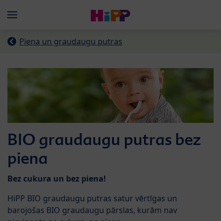
Skip to main content
Menü
Piena un graudaugu putras
BIO graudaugu putras bez
piena
Bez cukura un bez piena!
HiPP BIO graudaugu putras satur vērtīgas un
barojošas BIO graudaugu pārslas, kurām nav