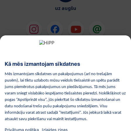
uz augšu
HiPP Mākslīgie piena maisījumi
HiPP Mazuļa ēdināšana
HiPP Kosmētika
HiPP Grūtniecība
Privātuma politika
Lietošanas noteikumi
Izejošie dati
Par kompāniju HiPP
Kontakti
Droša datu pārraide, izmantojot datu šifrēšanu