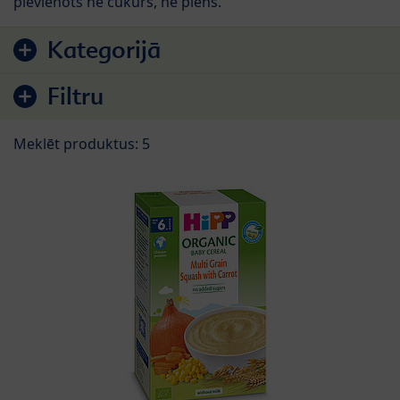
pievienots ne cukurs, ne piens.
Pāriet uz produktu sarakstu
Kategorijā
Filtru
Meklēt produktus: 5