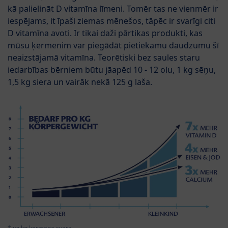
kā palielināt D vitamīna līmeni. Tomēr tas ne vienmēr ir
iespējams, it īpaši ziemas mēnešos, tāpēc ir svarīgi citi
D vitamīna avoti. Ir tikai daži pārtikas produkti, kas
mūsu ķermenim var piegādāt pietiekamu daudzumu šī
neaizstājamā vitamīna. Teorētiski bez saules staru
iedarbības bērniem būtu jāapēd 10 - 12 olu, 1 kg sēņu,
1,5 kg siera un vairāk nekā 125 g laša.