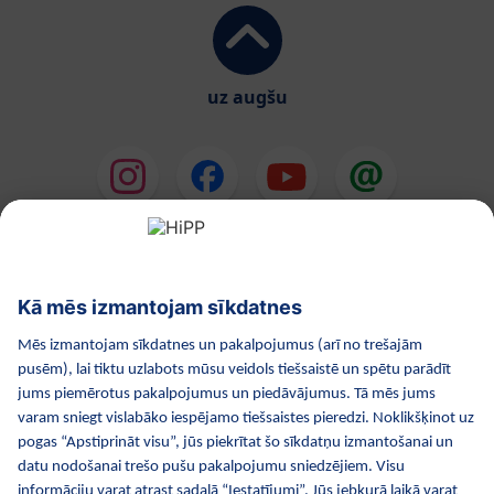
uz augšu
HiPP Mākslīgie piena maisījumi
HiPP Mazuļa ēdināšana
HiPP Kosmētika
HiPP Grūtniecība
Privātuma politika
Lietošanas noteikumi
Izejošie dati
Par kompāniju HiPP
Kontakti