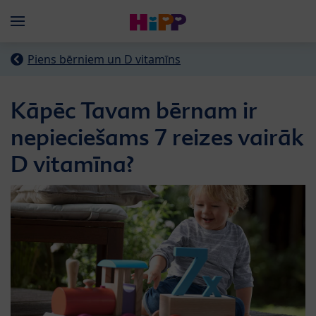
Skip to main content
Menü
Piens bērniem un D vitamīns
Kāpēc Tavam bērnam ir
nepieciešams 7 reizes vairāk
D vitamīna?