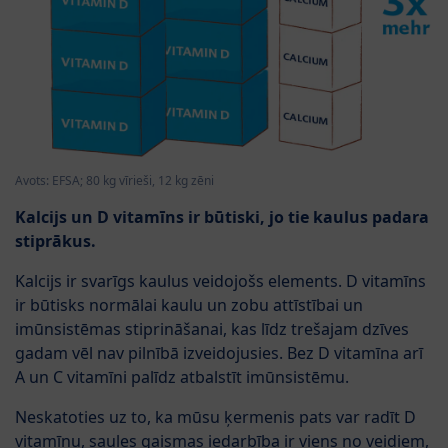
Avots: EFSA; 80 kg vīrieši, 12 kg zēni
Kalcijs un D vitamī
ns ir
būtiski, jo tie kaulus padara
stiprā
kus.
Kalcijs ir svarīgs kaulus veidojošs elements. D vitamīns
ir būtisks normālai kaulu un zobu attīstībai un
imūnsistēmas stiprināšanai, kas līdz trešajam dzīves
gadam vēl nav pilnībā izveidojusies. Bez D vitamīna arī
A un C vitamīni palīdz atbalstīt imūnsistēmu.
Neskatoties uz to, ka mūsu ķermenis pats var radīt D
vitamīnu, saules gaismas iedarbība ir viens no veidiem,