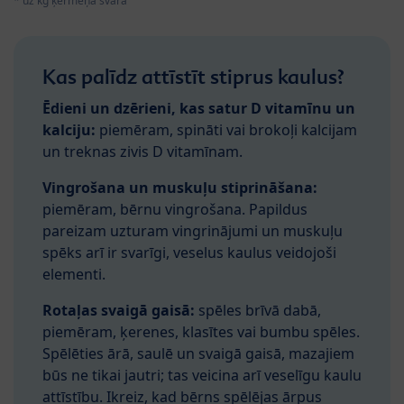
* uz kg ķermeņa svara
Kas palīdz attīstīt stiprus kaulus?
Ēdieni un dzērieni, kas satur D vitamīnu un
kalciju:
piemēram, spināti vai brokoļi kalcijam
un treknas zivis D vitamīnam.
Vingrošana
un musku
ļu
stiprin
āšana:
piemēram, bērnu vingrošana. Papildus
pareizam uzturam vingrinājumi un muskuļu
spēks arī ir svarīgi, veselus kaulus veidojoši
elementi.
Rotaļas svaigā gaisā:
spēles brīvā dabā,
piemēram, ķerenes, klasītes vai bumbu spēles.
Spēlēties ārā, saulē un svaigā gaisā, mazajiem
būs ne tikai jautri; tas veicina arī veselīgu kaulu
attīstību. Ikreiz, kad bērns spēlējas ārpus