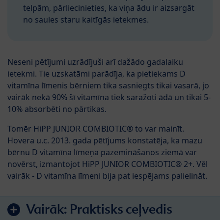
telpām, pārliecinieties, ka viņa ādu ir aizsargāt
no saules staru kaitīgās ietekmes.
Neseni pētījumi uzrādījuši arī dažādo gadalaiku
ietekmi. Tie uzskatāmi parādīja, ka pietiekams D
vitamīna līmenis bērniem tika sasniegts tikai vasarā, jo
vairāk nekā 90% šī vitamīna tiek saražoti ādā un tikai 5-
10% absorbēti no pārtikas.
Tomēr HiPP JUNIOR COMBIOTIC® to var mainīt.
Hovera u.c. 2013. gada pētījums konstatēja, ka mazu
bērnu D vitamīna līmeņa pazemināšanos ziemā var
novērst, izmantojot HiPP JUNIOR COMBIOTIC® 2+. Vēl
vairāk - D vitamīna līmeni bija pat iespējams palielināt.
Vairāk:
Praktisks ceļvedis