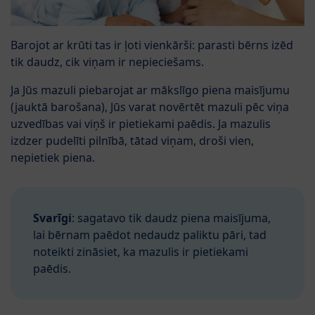
Barojot ar krūti tas ir ļoti vienkārši: parasti bērns izēd
tik daudz, cik viņam ir nepieciešams.
Ja Jūs mazuli piebarojat ar mākslīgo piena maisījumu
(jauktā barošana), Jūs varat novērtēt mazuli pēc viņa
uzvedības vai viņš ir pietiekami paēdis. Ja mazulis
izdzer pudelīti pilnībā, tātad viņam, droši vien,
nepietiek piena.
Svarīgi
: sagatavo tik daudz piena maisījuma,
lai bērnam paēdot nedaudz paliktu pāri, tad
noteikti zināsiet, ka mazulis ir pietiekami
paēdis.