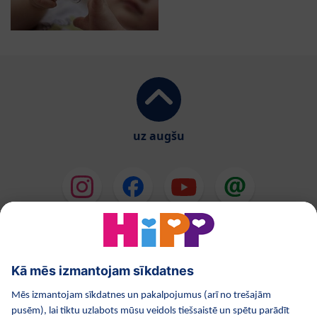
uz augšu
HiPP Mākslīgie piena maisījumi
HiPP Mazuļa ēdināšana
HiPP Kosmētika
HiPP Grūtniecība