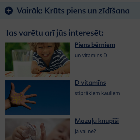
Vairāk:
Krūts piens un zīdīšana
Tas varētu arī jūs interesēt:
Piens bērniem
un vitamīns D
D vitamīns
stiprākiem kauliem
Mazuļu knupīši
Jā vai nē?