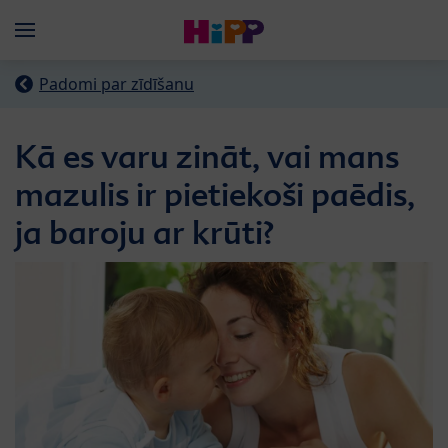
Skip to main content
Menü
Padomi par zīdīšanu
Kā es varu zināt, vai mans
mazulis ir pietiekoši paēdis,
ja baroju ar krūti?