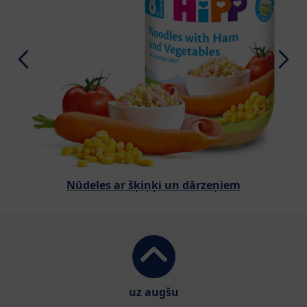
Nūdeles ar šķiņķi un dārzeņiem
uz augšu