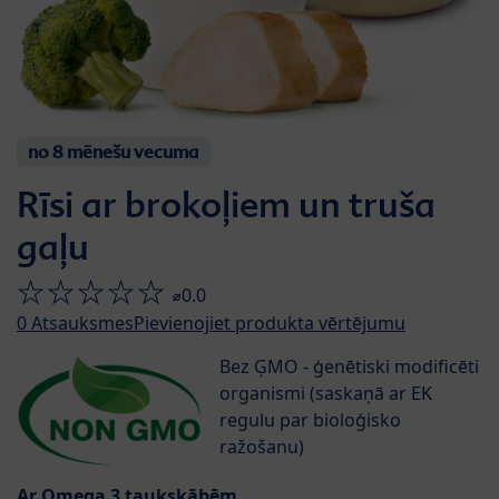
no 8 mēnešu vecuma
Rīsi ar brokoļiem un truša
gaļu
⌀0.0
0
Atsauksmes
Pievienojiet produkta vērtējumu
Bez ĢMO - ģenētiski modificēti
organismi (saskaņā ar EK
regulu par bioloģisko
ražošanu)
Ar Omega 3 taukskābēm