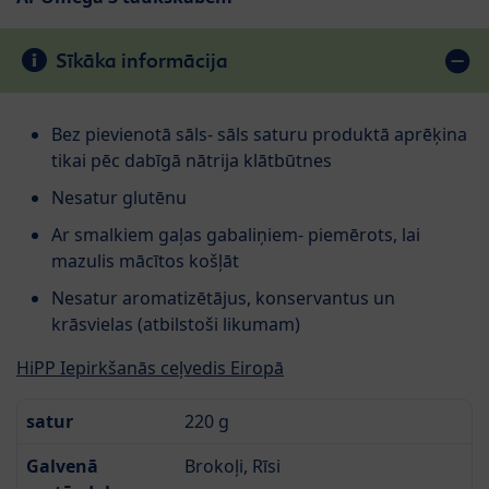
Sīkāka informācija
Bez pievienotā sāls- sāls saturu produktā aprēķina
tikai pēc dabīgā nātrija klātbūtnes
Nesatur glutēnu
Ar smalkiem gaļas gabaliņiem- piemērots, lai
mazulis mācītos košļāt
Nesatur aromatizētājus, konservantus un
krāsvielas (atbilstoši likumam)
HiPP Iepirkšanās ceļvedis Eiropā
satur
220 g
Galvenā
Brokoļi, Rīsi