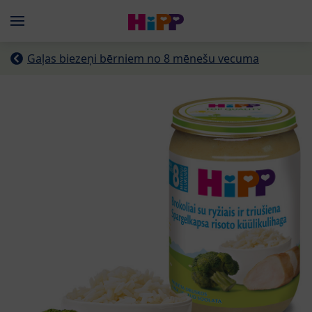
Skip to main content
Menü
Gaļas biezeņi bērniem no 8 mēnešu vecuma