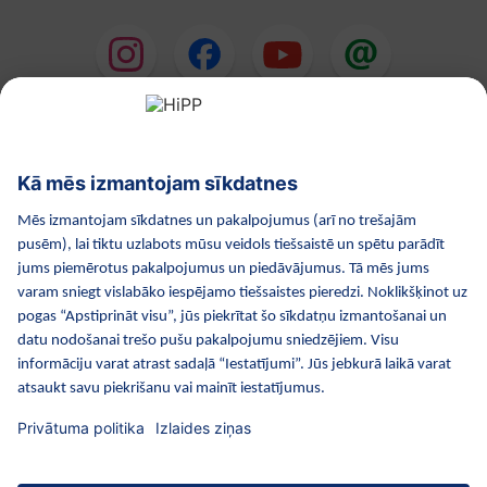
HiPP Mākslīgie piena maisījumi
HiPP Mazuļa ēdināšana
HiPP Kosmētika
HiPP Grūtniecība
Privātuma politika
Lietošanas noteikumi
Izejošie dati
Par kompāniju HiPP
Kontakti
Droša datu pārraide, izmantojot datu šifrēšanu