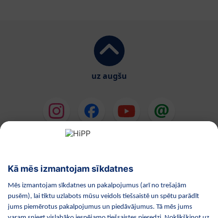
uz augšu
HiPP Mākslīgie piena maisījumi
HiPP Mazuļa ēdināšana
HiPP Kosmētika
HiPP Grūtniecība
Privātuma politika
Lietošanas noteikumi