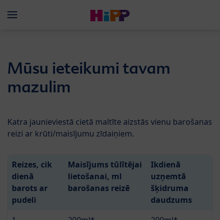
Skip to main content
Menü
Mūsu ieteikumi tavam
mazulim
Katra jaunieviestā cietā maltīte aizstās vienu barošanas
reizi ar krūti/maisījumu zīdaiņiem.
Reizes, cik
Maisījums tūlītējai
Ikdienā
dienā
lietošanai, ml
uzņemtā
barots ar
barošanas reizē
šķidruma
pudeli
daudzums