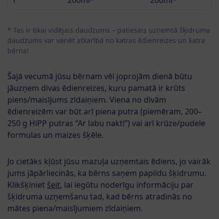
1
200ml*
200ml*
* Tas ir tikai vidējais daudzums – patiesais uzņemtā šķidruma
daudzums var variēt atkarībā no katras ēdienreizes un katra
bērna!
Šajā vecumā jūsu bērnam vēl joprojām dienā būtu
jāuzņem divas ēdienreizes, kuru pamatā ir krūts
piens/maisījums zīdaiņiem. Viena no divām
ēdienreizēm var būt arī piena putra (piemēram, 200–
250 g HiPP putras “Ar labu nakti”) vai arī krūze/pudele
formulas un maizes šķēle.
Jo cietāks kļūst jūsu mazuļa uzņemtais ēdiens, jo vairāk
jums jāpārliecinās, ka bērns saņem papildu šķidrumu.
Klikšķiniet
šeit
, lai iegūtu noderīgu informāciju par
šķidruma uzņemšanu tad, kad bērns atradinās no
mātes piena/maisījumiem zīdaiņiem.