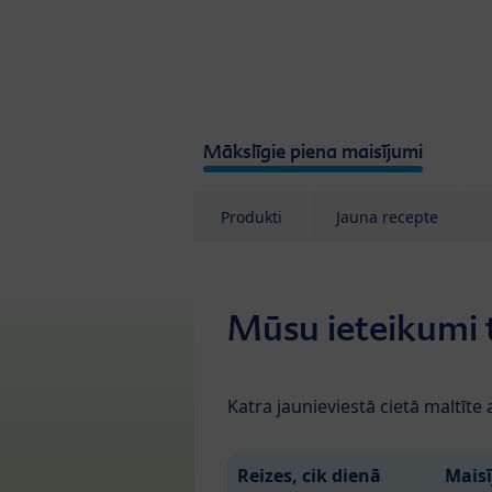
Skip to main content
Mākslīgie piena maisījumi
Produkti
Jauna recepte
Mūsu ieteikumi
Katra jaunieviestā cietā maltīte
Reizes, cik dienā
Maisī