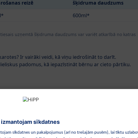
rošanas reizē
šķidruma daudzums
l*
600ml*
patiesais uzņemtā šķidruma daudzums var variēt atkarībā no katras
arotes? Ir vairāki veidi, kā viņu iedrošināt to darīt.
 lieliskus padomus, kā iepazīstināt bērnu ar cieto pārtiku.