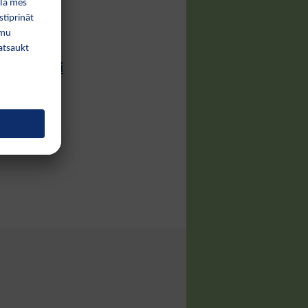
ļu knupīši
nē?