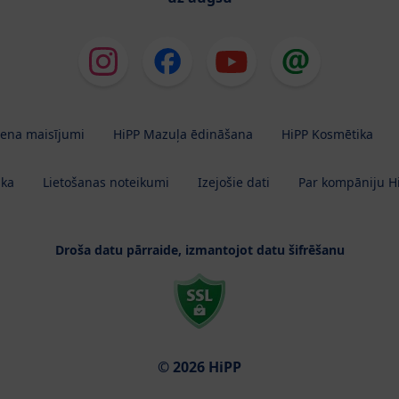
iena maisījumi
HiPP Mazuļa ēdināšana
HiPP Kosmētika
ika
Lietošanas noteikumi
Izejošie dati
Par kompāniju H
Droša datu pārraide, izmantojot datu šifrēšanu
© 2026 HiPP