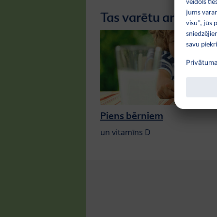
Tas varētu arī jūs int
Piens bērniem
un vitamīns D