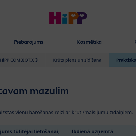
Piebarojums
Kosmētika
HiPP COMBIOTIC®
Krūts piens un zīdīšana
Praktisks
 tavam mazulim
 aizstās vienu barošanas reizi ar krūti/maisījumu zīdaiņiem.
jums tūlītējai lietošanai,
Ikdienā uzņemtā