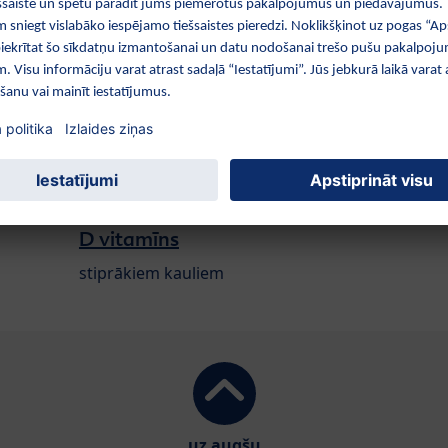
eresēt:
Mazu
Jā vai 
D vitamīns
stiprākiem kauliem
uz augšu