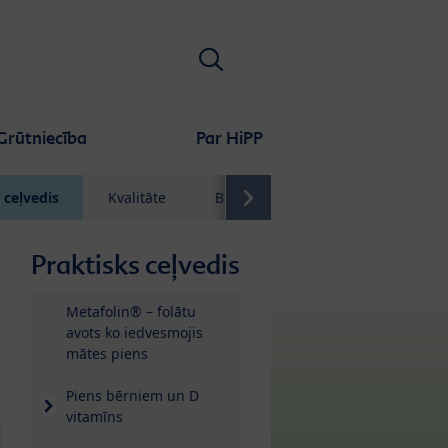
Meklēt
Grūtniecība
Par HiPP
 ceļvedis
Kvalitāte
Biežāk uzdotie jautājumi
Praktisks ceļvedis
Metafolin® – folātu
avots ko iedvesmojis
mātes piens
Piens bērniem un D
vitamīns