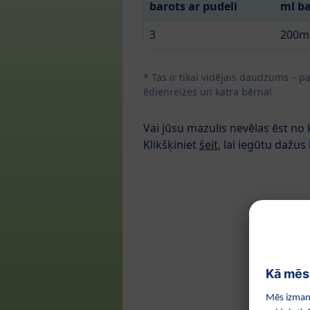
barots ar pudeli
ml ba
3
200m
* Tas ir tikai vidējais daudzums – 
ēdienreizes un katra bērna!
Vai jūsu mazulis nevēlas ēst no k
Klikšķiniet
šeit
, lai iegūtu dažus