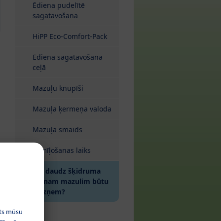
Ēdiena pudelītē
sagatavošana
HiPP Eco-Comfort-Pack
Ēdiena sagatavošana
ceļā
Mazuļu knupīši
Mazuļa ķermeņa valoda
Mazuļa smaids
Samīļošanas laiks
Cik daudz šķidruma
manam mazulim būtu
jāuzņem?