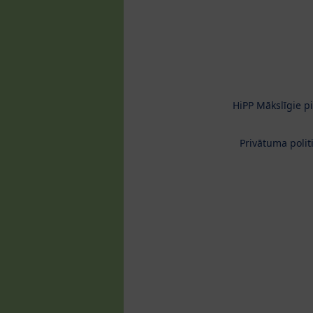
HiPP Mākslīgie p
Privātuma polit