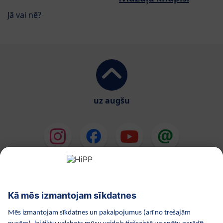
Jā vai nē?
uz augšu
HiPP Mākslīgie piena maisījumi
HiPP Mazuļa ēdināšana
HiPP Kosmētika
HiPP Grūtniecība