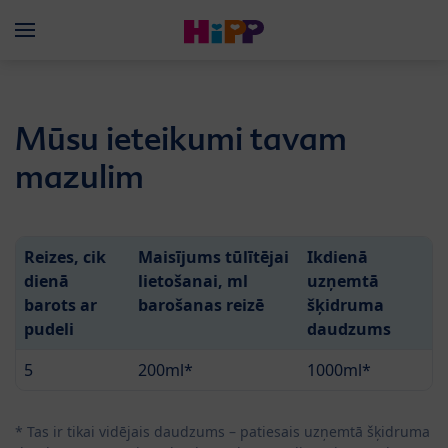
Skip to main content
Menü
Mūsu ieteikumi tavam
mazulim
Reizes, cik
Maisījums tūlītējai
Ikdienā
dienā
lietošanai, ml
uzņemtā
barots ar
barošanas reizē
šķidruma
pudeli
daudzums
5
200ml*
1000ml*
* Tas ir tikai vidējais daudzums – patiesais uzņemtā šķidruma