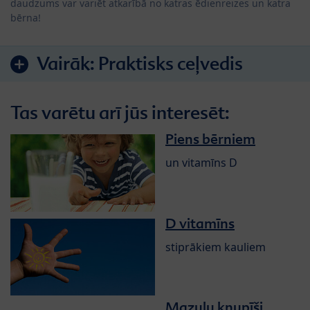
daudzums var variēt atkarībā no katras ēdienreizes un katra
bērna!
Vairāk:
Praktisks ceļvedis
Tas varētu arī jūs interesēt:
Piens bērniem
un vitamīns D
D vitamīns
stiprākiem kauliem
Mazuļu knupīši