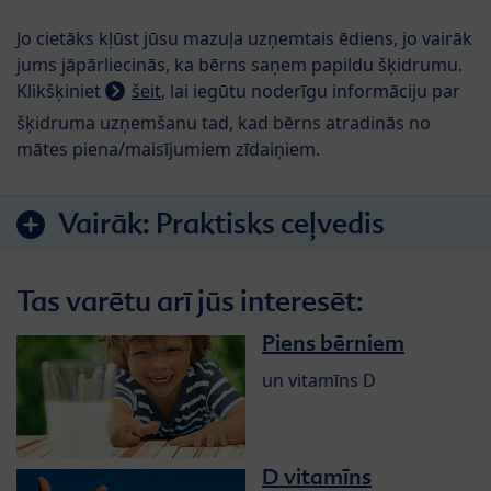
Jo cietāks kļūst jūsu mazuļa uzņemtais ēdiens, jo vairāk
jums jāpārliecinās, ka bērns saņem papildu šķidrumu.
Klikšķiniet
šeit
, lai iegūtu noderīgu informāciju par
šķidruma uzņemšanu tad, kad bērns atradinās no
mātes piena/maisījumiem zīdaiņiem.
Vairāk:
Praktisks ceļvedis
Tas varētu arī jūs interesēt:
Piens bērniem
un vitamīns D
D vitamīns