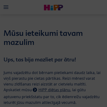
Skip to main content
Menü
Mūsu ieteikumi tavam
mazulim
Ups, tas bija mazliet par ātru!
Jums vajadzētu dot bērnam pietiekami daudz laika, lai
viņš pierastu pie cietas pārtikas. Reizi mēnesī varat
vienu zīdīšanas reizi aizstāt ar cietvielu maltīti.
Apskatiet mūsu
HiPP diētas plānu
, lai gūtu
aptuvenu priekšstatu par to, cik ēdienreižu vajadzētu
ieturēt jūsu mazulim attiecīgajā vecumā.