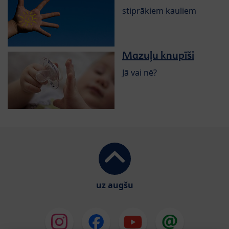
stiprākiem kauliem
Mazuļu knupīši
Jā vai nē?
uz augšu