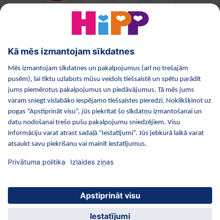
HiPP Mākslīgie piena maisījumi
HiPP Mazuļa ēdināšana
HiPP Kosmētika
HiPP Grūtniecība
Privātuma politika
Lietošanas noteikumi
Izejošie dati
Par kompāniju HiPP
Kontakti
Droša datu pārraide, izmantojot datu šifrēšanu
© 2026 HiPP