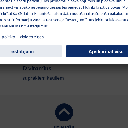
eresēt:
Mazu
Jā vai 
D vitamīns
stiprākiem kauliem
uz augšu