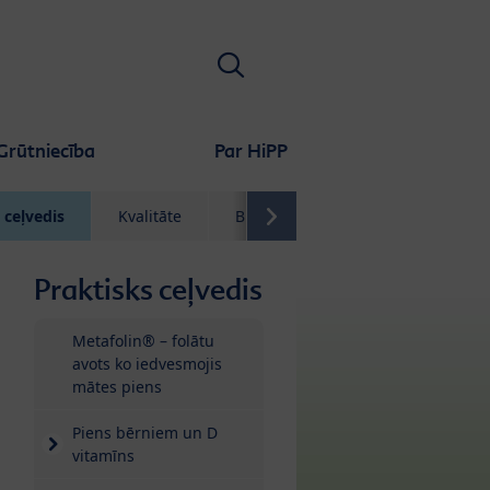
Meklēt
Grūtniecība
Par HiPP
 ceļvedis
Kvalitāte
Biežāk uzdotie jautājumi
Praktisks ceļvedis
Metafolin® – folātu
avots ko iedvesmojis
mātes piens
Piens bērniem un D
vitamīns