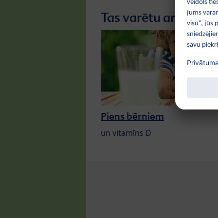
Tas varētu arī jūs int
Piens bērniem
un vitamīns D