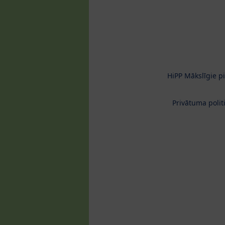
HiPP Mākslīgie p
Privātuma polit