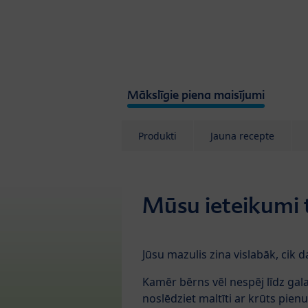
Skip to main content
Mākslīgie piena maisījumi
Produkti
Jauna recepte
Mūsu ieteikumi
Jūsu mazulis zina vislabāk, cik
Kamēr bērns vēl nespēj līdz ga
noslēdziet maltīti ar krūts pien