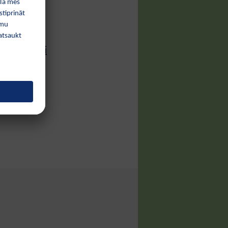
ļu knupīši
nē?