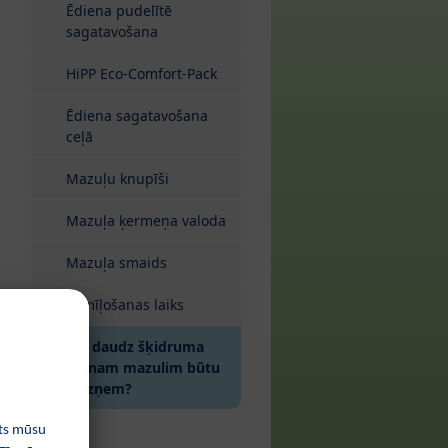
Ēdiena pudelītē
sagatavošana
HiPP Eco-Comfort-Pack
Ēdiena sagatavošana
ceļā
Mazuļu knupīši
Mazuļa ķermeņa valoda
Mazuļa smaids
Samīļošanas laiks
Cik daudz šķidruma
manam mazulim būtu
jāuzņem?