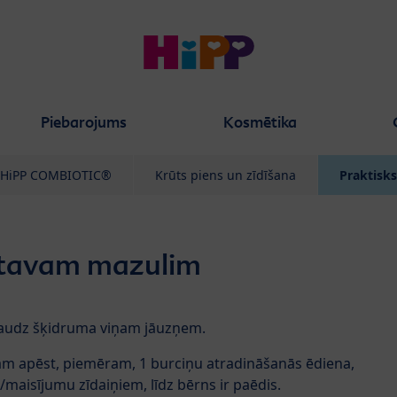
Piebarojums
Kosmētika
HiPP COMBIOTIC®
Krūts piens un zīdīšana
Praktisks
 tavam mazulim
 daudz šķidruma viņam jāuzņem.
lam apēst, piemēram, 1 burciņu atradināšanās ēdiena,
u/maisījumu zīdaiņiem, līdz bērns ir paēdis.