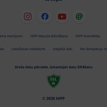
iena maisījumi
HiPP Mazuļa ēdināšana
HiPP Kosmētika
ika
Lietošanas noteikumi
Izejošie dati
Par kompāniju H
Droša datu pārraide, izmantojot datu šifrēšanu
© 2026 HiPP