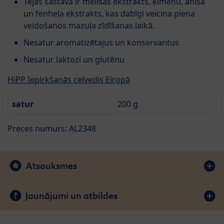
Tējas sastāvā ir melisas ekstrakts, ķimeņu, anīsa
un fenheļa ekstrakts, kas dabīgi veicina piena
veidošanos mazuļa zīdīšanas laikā.
Nesatur aromatizētajus un konservantus
Nesatur laktozi un glutēnu
HiPP Iepirkšanās ceļvedis Eiropā
satur
200 g
Preces numurs: AL2348
Atsauksmes
Jaunājumi un atbildes