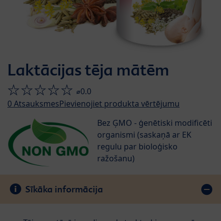
Laktācijas tēja mātēm
⌀0.0
0
Atsauksmes
Pievienojiet produkta vērtējumu
Bez ĢMO - ģenētiski modificēti
organismi (saskaņā ar EK
regulu par bioloģisko
ražošanu)
Sīkāka informācija