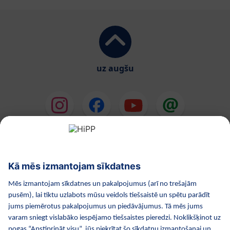
uz augšu
HiPP Mākslīgie piena maisījumi
HiPP Mazuļa ēdināšana
HiPP Kosmētika
HiPP Grūtniecība
Privātuma politika
Lietošanas noteikumi