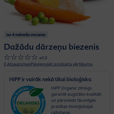
no 4 mēnešu vecuma
Dažādu dārzeņu biezenis
⌀0.0
0
Atsauksmes
Pievienojiet produkta vērtējumu
HiPP ir vairāk nekā tikai bioloģisks:
HiPP Organic zīmogs
garantē augstāko kvalitāti
un pārsniedz likumīgās
prasības bioloģiskajai
ražošanai.