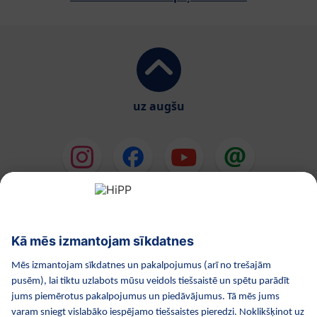
uz augšu
HiPP Mākslīgie piena maisījumi
HiPP Mazuļa ēdināšana
HiPP Kosmētika
HiPP Grūtniecība
Privātuma politika
Lietošanas noteikumi