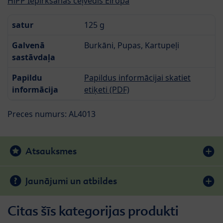
HiPP Iepirkšanās ceļvedis Eiropā
satur
125 g
Galvenā
Burkāni, Pupas, Kartupeļi
sastāvdaļa
Papildu
Papildus informācijai skatiet
informācija
etiķeti (PDF)
Preces numurs: AL4013
Atsauksmes
Jaunājumi un atbildes
Citas šīs kategorijas produkti