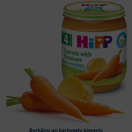
Burkānu un kartupeļu biezenis