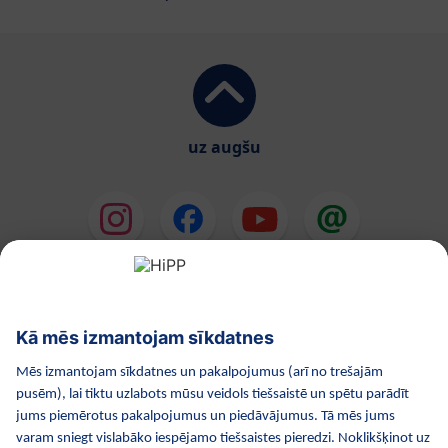
uz augšu
HiPP Mākslīgie piena maisījumi
HiPP Mazuļa ēdināšana
HiPP Kosmētika
HiPP Grūtniecība
Privātuma politika
Lietošanas noteikumi