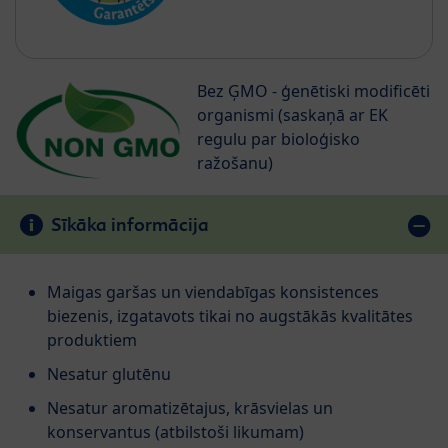
Bez ĢMO - ģenētiski modificēti
organismi (saskaņā ar EK
regulu par bioloģisko
ražošanu)
Sīkāka informācija
Maigas garšas un viendabīgas konsistences
biezenis, izgatavots tikai no augstākās kvalitātes
produktiem
Nesatur glutēnu
Nesatur aromatizētajus, krāsvielas un
konservantus (atbilstoši likumam)