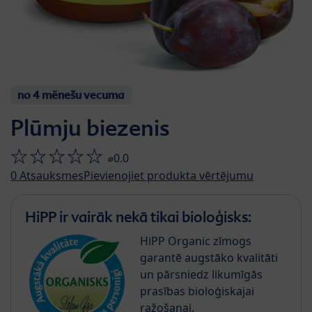
no 4 mēnešu vecuma
Plūmju biezenis
⌀0.0
0
Atsauksmes
Pievienojiet produkta vērtējumu
HiPP ir vairāk nekā tikai bioloģisks:
HiPP Organic zīmogs
garantē augstāko kvalitāti
un pārsniedz likumīgās
prasības bioloģiskajai
ražošanai.