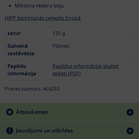
Mīkstina vēdera izeju
HiPP Iepirkšanās ceļvedis Eiropā
satur
125 g
Galvenā
Plūmes
sastāvdaļa
Papildu
Papildus informācijai skatiet
informācija
etiķeti (PDF)
Preces numurs: AL4253
Atsauksmes
Jaunājumi un atbildes