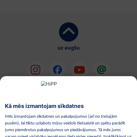
uz augšu
HiPP Mākslīgie piena maisījumi
HiPP Mazuļa ēdināšana
HiPP Kosmētika
HiPP Grūtniecība
Privātuma politika
Lietošanas noteikumi