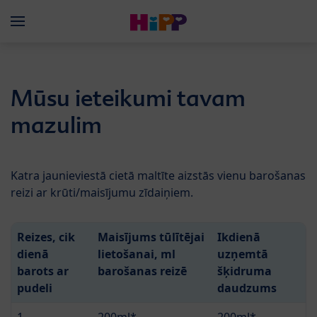
Skip to main content
Menü
Mūsu ieteikumi tavam
mazulim
Katra jaunieviestā cietā maltīte aizstās vienu barošanas
reizi ar krūti/maisījumu zīdaiņiem.
Reizes, cik
Maisījums tūlītējai
Ikdienā
dienā
lietošanai, ml
uzņemtā
barots ar
barošanas reizē
šķidruma
pudeli
daudzums