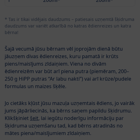
1
200ml*
200ml*
* Tas ir tikai vidējais daudzums – patiesais uzņemtā šķidruma
daudzums var variēt atkarībā no katras ēdienreizes un katra
bērna!
Šajā vecumā jūsu bērnam vēl joprojām dienā būtu
jāuzņem divas ēdienreizes, kuru pamatā ir krūts
piens/maisījums zīdaiņiem. Viena no divām
ēdienreizēm var būt arī piena putra (piemēram, 200–
250 g HiPP putras “Ar labu nakti”) vai arī krūze/pudele
formulas un maizes šķēle.
Jo cietāks kļūst jūsu mazuļa uzņemtais ēdiens, jo vairāk
jums jāpārliecinās, ka bērns saņem papildu šķidrumu.
Klikšķiniet
šeit
, lai iegūtu noderīgu informāciju par
šķidruma uzņemšanu tad, kad bērns atradinās no
mātes piena/maisījumiem zīdaiņiem.